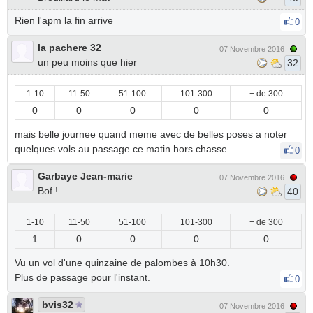
Rien l'apm la fin arrive
0
la pachere 32
07 Novembre 2016
un peu moins que hier
32
1-10
11-50
51-100
101-300
+ de 300
0
0
0
0
0
mais belle journee quand meme avec de belles poses a noter
quelques vols au passage ce matin hors chasse
0
Garbaye Jean-marie
07 Novembre 2016
Bof !...
40
1-10
11-50
51-100
101-300
+ de 300
1
0
0
0
0
Vu un vol d'une quinzaine de palombes à 10h30.
Plus de passage pour l'instant.
0
bvis32
07 Novembre 2016