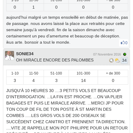
1-10
11-50
51-100
101-300
+ de 300
0
1
0
0
0
aujourd'hui malgré un temps ensoleillé en début de matinée, pas
de passage. nous avons laissé la place aux retraités pour cette
semaine jusqu'à vendredi. fin de la saison dimanche avec
certainement un peu d'amertume et beaucoup de déception.
ikus arte. bonsoir a tout le monde.
0
SONIE34
07 Novembre 2016
OH MIRACLE ENCORE DES PALOMBES
34
1-10
11-50
51-100
101-300
+ de 300
3
4
3
14
0
JUSQU'À 10 HEURES 30 ....3 PETITS VOLS ET BEAUCOUP
D'INTERROGATION. ...LA FIN EST PROCHE. ...ON VA PLIER
BAGAGES ET PUIS LE MIRACLE ARRIVE. ...MERCI JP POUR
TON COUP DE FIL DE TON POSTE À ST MARTIN DES
COMBES .....LES GROS VOLS DE 200 OISEAUX SE
SUCCÈDENT CHEZ CANITRO ET PRENNENT TA DIRECTION.
....VITE JE RAPPELLE MON POT PHILIPPE POUR UN RETOUR