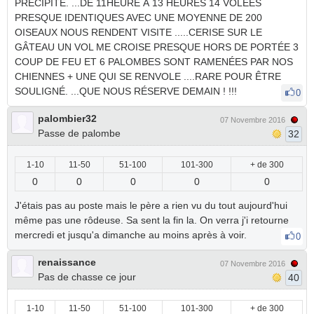
PRÉCIPITÉ. ...DE 11HEURE À 13 HEURES 14 VOLÉES
PRESQUE IDENTIQUES AVEC UNE MOYENNE DE 200
OISEAUX NOUS RENDENT VISITE .....CERISE SUR LE
GÂTEAU UN VOL ME CROISE PRESQUE HORS DE PORTÉE 3
COUP DE FEU ET 6 PALOMBES SONT RAMENÉES PAR NOS
CHIENNES + UNE QUI SE RENVOLE ....RARE POUR ÊTRE
SOULIGNÉ. ...QUE NOUS RÉSERVE DEMAIN ! !!!
0
palombier32
07 Novembre 2016
Passe de palombe
32
1-10
11-50
51-100
101-300
+ de 300
0
0
0
0
0
J'étais pas au poste mais le père a rien vu du tout aujourd'hui
même pas une rôdeuse. Sa sent la fin la. On verra j'i retourne
mercredi et jusqu'a dimanche au moins après à voir.
0
renaissance
07 Novembre 2016
Pas de chasse ce jour
40
1-10
11-50
51-100
101-300
+ de 300