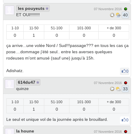
les pouyeuts
07 Novembre 2016
ET OUI!!!!!!!!
40
1-10
11-50
51-100
101-300
+ de 300
0
1
0
0
0
ça arrive...une volée Nord / Sud!!!passage??? en tous les cas ça
pose....dommage j'été seul.. entre les averses quelques
rodeuses m'ont amusé (sauf une) jusqu'à 15h.
Adishatz.
0
614du47
07 Novembre 2016
quinze
33
1-10
11-50
51-100
101-300
+ de 300
0
1
0
0
0
Le seul et unique vol de la journée après le brouillard.
0
la houne
07 Novembre 2016