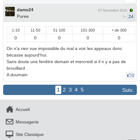
dams24
07 Novembre 2016
Puree
24
1-10
11-50
51-100
101-300
+ de 300
0
0
0
0
0
On n'a rien vue impossible du mal a voir les appeaux donc
bécasse aujourd'hui.
Sans doute une fenêtre demain et mercredi si il n y a pas de
brouillard .
A doumain
0
1
2
3
4
5
Suiv.
Accueil
Messagerie
Site Classique