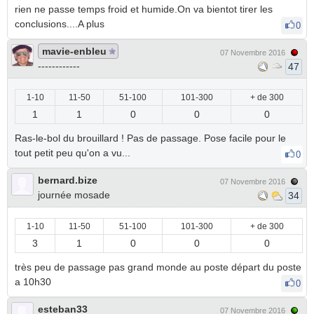
rien ne passe temps froid et humide.On va bientot tirer les
conclusions....A plus
0
mavie-enbleu
07 Novembre 2016
------------
47
1-10
11-50
51-100
101-300
+ de 300
1
1
0
0
0
Ras-le-bol du brouillard ! Pas de passage. Pose facile pour le
tout petit peu qu'on a vu...
0
bernard.bize
07 Novembre 2016
journée mosade
34
1-10
11-50
51-100
101-300
+ de 300
3
1
0
0
0
très peu de passage pas grand monde au poste départ du poste
a 10h30
0
esteban33
07 Novembre 2016