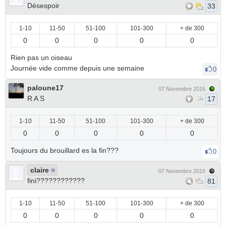
Désespoir
33
1-10
11-50
51-100
101-300
+ de 300
0
0
0
0
0
Rien pas un oiseau
Journée vide comme depuis une semaine
0
paloune17
07 Novembre 2016
R A S
17
1-10
11-50
51-100
101-300
+ de 300
0
0
0
0
0
Toujours du brouillard es la fin???
0
claire
07 Novembre 2016
fini????????????
81
1-10
11-50
51-100
101-300
+ de 300
0
0
0
0
0