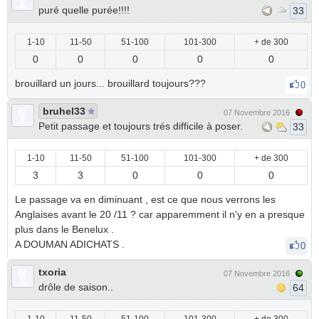
puré quelle purée!!!!
33
1-10
11-50
51-100
101-300
+ de 300
0
0
0
0
0
brouillard un jours... brouillard toujours???
0
bruhel33
07 Novembre 2016
Petit passage et toujours trés difficile à poser.
33
1-10
11-50
51-100
101-300
+ de 300
3
3
0
0
0
Le passage va en diminuant , est ce que nous verrons les
Anglaises avant le 20 /11 ? car apparemment il n'y en a presque
plus dans le Benelux .
A DOUMAN ADICHATS .
0
txoria
07 Novembre 2016
drôle de saison..
64