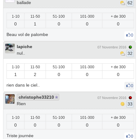
ballade
62
1-10
11-50
51-100
101-300
+ de 300
0
1
0
0
0
Beau vol de palombe
0
lapiche
07 Novembre 2016
nul..
32
1-10
11-50
51-100
101-300
+ de 300
1
2
0
0
0
rien dans le ciel..
0
christophe33210
07 Novembre 2016
Rien
33
1-10
11-50
51-100
101-300
+ de 300
0
0
0
0
0
Triste journée
0