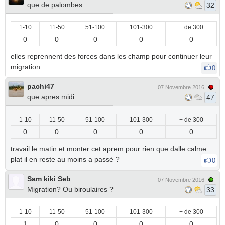
que de palombes
32
1-10
11-50
51-100
101-300
+ de 300
0
0
0
0
0
elles reprennent des forces dans les champ pour continuer leur
migration
0
pachi47
07 Novembre 2016
que apres midi
47
1-10
11-50
51-100
101-300
+ de 300
0
0
0
0
0
travail le matin et monter cet aprem pour rien que dalle calme
plat il en reste au moins a passé ?
0
Sam kiki Seb
07 Novembre 2016
Migration? Ou biroulaires ?
33
1-10
11-50
51-100
101-300
+ de 300
1
0
0
0
0