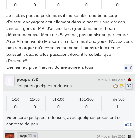
0
0
0
0
0
Je n'étais pas au poste mais il me semble que beaucoup
d'oiseaux voyagent actuellement dans le secteur sud est des
landes , gers et P A. J'ai circulé ce jour dans notre beau
département axe Mont de /Bayonne, pas un oiseau par contre
Aire/ Villeneuve de Marsan, à se faire mal aux yeux. N'avez vous
pas remarqué qu'à certains moments l'intensité lumineuse
baissait... quand elles passaient devant le soleil... que
d'oiseaux!!!
Demain au pit à l'heure. Bonne soirée à tous.
0
poupon32
07 Novembre 2016
Toujours quelques rodeuses
32
1-10
11-50
51-100
101-300
+ de 300
0
0
0
0
1
Vu encore quelques rodeuses, avec quelques poses ont ce
contente de peu
0
lagu11
07 Novembre 2016