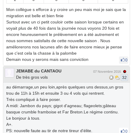
Mon collègue s efforce à y croire un peu mais moi je sais que la
migration est belle et bien finie
Surtout avec un ci petit couloir cette saison lorsque certains en
voyait plus de 40 fois dans la journée nous voyons 20 fois et
encore heureusement le prélèvement en a été autrement et
nous sommes satisfaits de cette nouvelle saison . Nous
améliorerons nos lacunes afin de faire encore mieux je pense
que c'est cela la chasse à la palombe
Demain nous y serons mais sans conviction
0
JEMABE du CANTAOU
07 Novembre 2016
De très gros vols
32
au démarrage,un peu loin,après quelques uns dessus,un gros
trou de 11h à 15h et ensuite 3 ou 4 vols qui rentrent.
Très compliqué à faire poser.
A midi: Jambon du pays; gigot d'agneau; flageolets;gâteau
basque crumble framboise et Far Breton.Le régime continu.
Le bonjour à tous.
A+.
PS: nouvelle faute au tir de notre tireur d'élite.
0