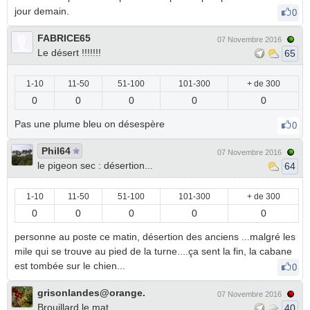
jour demain.
0
FABRICE65
07 Novembre 2016
Le désert !!!!!!!
65
1-10
11-50
51-100
101-300
+ de 300
0
0
0
0
0
Pas une plume bleu on désespère
0
Phil64
07 Novembre 2016
le pigeon sec : désertion...
64
1-10
11-50
51-100
101-300
+ de 300
0
0
0
0
0
personne au poste ce matin, désertion des anciens ...malgré les
mile qui se trouve au pied de la turne....ça sent la fin, la cabane
est tombée sur le chien...
0
grisonlandes@orange.
07 Novembre 2016
Brouillard le mat
40