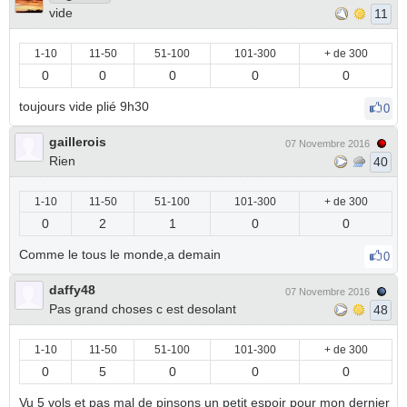
vide
11
1-10
11-50
51-100
101-300
+ de 300
0
0
0
0
0
toujours vide plié 9h30
0
gaillerois
07 Novembre 2016
Rien
40
1-10
11-50
51-100
101-300
+ de 300
0
2
1
0
0
Comme le tous le monde,a demain
0
daffy48
07 Novembre 2016
Pas grand choses c est desolant
48
1-10
11-50
51-100
101-300
+ de 300
0
5
0
0
0
Vu 5 vols et pas mal de pinsons un petit espoir pour mon dernier