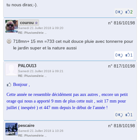
tu nous diras;-).
0
2
courou
n° 816/
10198
Samedi 21 Juillet 2018 à 09:20
RE: Pluviométrie ..
718mn+ 15 mn =733 cet nuit douce pluie avec tonnerre pour
le jardin super et la nature aussi
0
1
PALOU13
n° 817/
10198
Samedi 21 Juillet 2018 à 09:21
RE: Pluviométrie ..
Bonjour ,
Cette année ne ressemble décidément pas aux autres , encore un petit
orage qui nous a apporté 9 mm de plus cette nuit , soit 17 mm pour
juillet ( inespéré ) et 447 mm depuis le début de l'année !
0
1
pescaire
n° 818/
10198
Samedi 21 Juillet 2018 à 10:26
RE: Pluviométrie ..