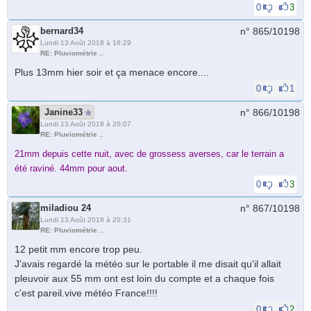
0
3
bernard34
n° 865/
10198
Lundi 13 Août 2018 à 16:29
RE: Pluviométrie ..
Plus 13mm hier soir et ça menace encore....
0
1
Janine33
n° 866/
10198
Lundi 13 Août 2018 à 20:07
RE: Pluviométrie ..
21mm depuis cette nuit, avec de grossess averses, car le terrain a
été raviné. 44mm pour aout.
0
3
miladiou 24
n° 867/
10198
Lundi 13 Août 2018 à 20:31
RE: Pluviométrie ..
12 petit mm encore trop peu.
J'avais regardé la météo sur le portable il me disait qu'il allait
pleuvoir aux 55 mm ont est loin du compte et a chaque fois
c'est pareil.vive météo France!!!!
0
2