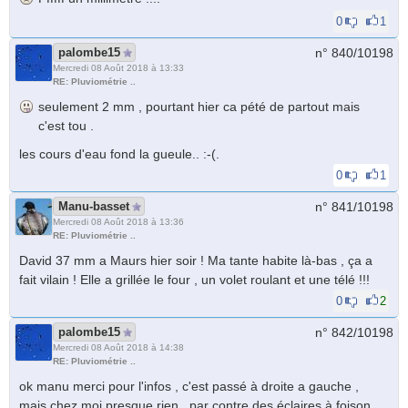
0
1
palombe15
n° 840/
10198
Mercredi 08 Août 2018 à 13:33
RE: Pluviométrie ..
seulement 2 mm , pourtant hier ca pété de partout mais
c'est tou .
les cours d'eau fond la gueule.. :-(.
0
1
Manu-basset
n° 841/
10198
Mercredi 08 Août 2018 à 13:36
RE: Pluviométrie ..
David 37 mm a Maurs hier soir ! Ma tante habite là-bas , ça a
fait vilain ! Elle a grillée le four , un volet roulant et une télé !!!
0
2
palombe15
n° 842/
10198
Mercredi 08 Août 2018 à 14:38
RE: Pluviométrie ..
ok manu merci pour l'infos , c'est passé à droite a gauche ,
mais chez moi presque rien , par contre des éclaires à foison .