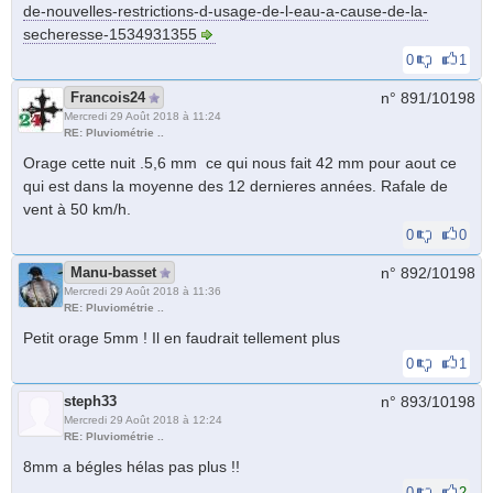
de-nouvelles-restrictions-d-usage-de-l-eau-a-cause-de-la-
secheresse-1534931355
0
1
Francois24
n° 891/
10198
Mercredi 29 Août 2018 à 11:24
RE: Pluviométrie ..
Orage cette nuit .5,6 mm ce qui nous fait 42 mm pour aout ce
qui est dans la moyenne des 12 dernieres années. Rafale de
vent à 50 km/h.
0
0
Manu-basset
n° 892/
10198
Mercredi 29 Août 2018 à 11:36
RE: Pluviométrie ..
Petit orage 5mm ! Il en faudrait tellement plus
0
1
steph33
n° 893/
10198
Mercredi 29 Août 2018 à 12:24
RE: Pluviométrie ..
8mm a bégles hélas pas plus !!
0
2