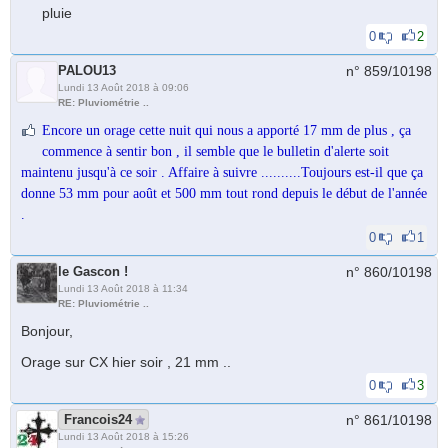
pluie
0
2
PALOU13
n° 859/
10198
Lundi 13 Août 2018 à 09:06
RE: Pluviométrie ..
Encore un orage cette nuit qui nous a apporté 17 mm de plus , ça
commence à sentir bon , il semble que le bulletin d'alerte soit
maintenu jusqu'à ce soir . Affaire à suivre ..........Toujours est-il que ça
donne 53 mm pour août et 500 mm tout rond depuis le début de l'année
.
0
1
le Gascon !
n° 860/
10198
Lundi 13 Août 2018 à 11:34
RE: Pluviométrie ..
Bonjour,
Orage sur CX hier soir , 21 mm ..
0
3
Francois24
n° 861/
10198
Lundi 13 Août 2018 à 15:26