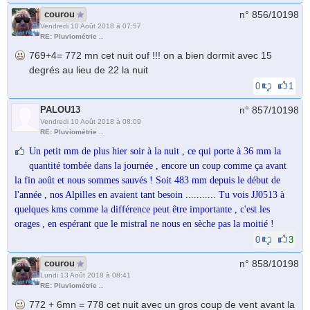
courou
n° 856/
10198
Vendredi 10 Août 2018 à 07:57
RE: Pluviométrie ..
769+4= 772 mn cet nuit ouf !!! on a bien dormit avec 15
degrés au lieu de 22 la nuit
0
1
PALOU13
n° 857/
10198
Vendredi 10 Août 2018 à 08:09
RE: Pluviométrie ..
Un petit mm de plus hier soir à la nuit , ce qui porte à 36 mm la
quantité tombée dans la journée , encore un coup comme ça avant
la fin août et nous sommes sauvés ! Soit 483 mm depuis le début de
l'année , nos Alpilles en avaient tant besoin ........... Tu vois JJ0513 à
quelques kms comme la différence peut être importante , c'est les
orages , en espérant que le mistral ne nous en sèche pas la moitié !
0
3
courou
n° 858/
10198
Lundi 13 Août 2018 à 08:41
RE: Pluviométrie ..
772 + 6mn = 778 cet nuit avec un gros coup de vent avant la