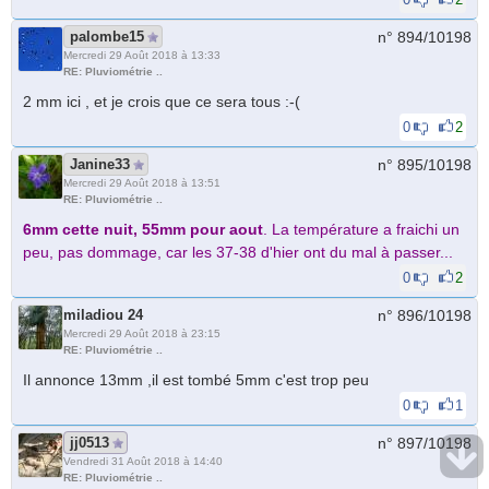
palombe15
n° 894/
10198
Mercredi 29 Août 2018 à 13:33
RE: Pluviométrie ..
2 mm ici , et je crois que ce sera tous :-(
0
2
Janine33
n° 895/
10198
Mercredi 29 Août 2018 à 13:51
RE: Pluviométrie ..
6mm cette nuit, 55mm pour aout
. La température a fraichi un
peu, pas dommage, car les 37-38 d'hier ont du mal à passer...
0
2
miladiou 24
n° 896/
10198
Mercredi 29 Août 2018 à 23:15
RE: Pluviométrie ..
Il annonce 13mm ,il est tombé 5mm c'est trop peu
0
1
jj0513
n° 897/
10198
Vendredi 31 Août 2018 à 14:40
RE: Pluviométrie ..