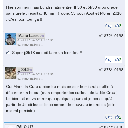
Hier soir rien mais Lundi matin entre 4h30 et 5h30 gros orage
sans grêle : résultat 48 mm !! donc 59 pour Août et440 en 2018
. C'est bon tout ça !!
0
3
Manu-basset
n° 872/
10198
Mardi 14 Août 2018 à 15:52
RE: Pluviométrie ..
Super jj0513 ça doit faire un bien fou !!
0
2
jj0513
n° 873/
10198
Mardi 14 Août 2018 à 17:55
RE: Pluviométrie ..
Oui Manu la Crau a bien bu mais ce soir le mistral souffle à
décorner un boeuf (ou à emporter les cailloux de ladite Crau )
Le bienfait ne va durer que quelques jours et je pense qu'à
partir de Jeudi les collines seront de nouveau interdites (si le
mistral persiste)
0
2
PALOU13
n° 874/
10198