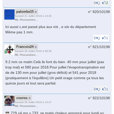
0
2
palombe15
n° 820/
10198
Samedi 21 Juillet 2018 à 14:40
RE: Pluviométrie ..
Ici aussi c,est passé plus aux n/e , e s/e du département
Même pas 1 mm .
0
1
Francois24
n° 821/
10198
Samedi 28 Juillet 2018 à 08:39
RE: Pluviométrie ..
9.2 mm ce matin.Celà ils font du bien .40 mm pour juillet (pas
trop mal) et 580 pour 2018.Pour juillet l'évapotranspiration est
de de 130 mm pour juillet (gros déficit) et 541 pour 2018
(pratiquement à l'équilibre).Un petit orage comme ça tous les
quinze jours et tout sera parfait.
0
1
courou
n° 822/
10198
Samedi 28 Juillet 2018 à 13:47
RE: Pluviométrie ..
729 +4 mn = 733 se matin chaleur annoncé pour lundi a+