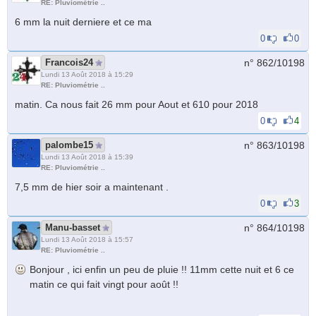
RE: Pluviométrie ..
6 mm la nuit derniere et ce ma
0
0
Francois24
n° 862/
10198
Lundi 13 Août 2018 à 15:29
RE: Pluviométrie ..
matin. Ca nous fait 26 mm pour Aout et 610 pour 2018
0
4
palombe15
n° 863/
10198
Lundi 13 Août 2018 à 15:39
RE: Pluviométrie ..
7,5 mm de hier soir a maintenant .
0
3
Manu-basset
n° 864/
10198
Lundi 13 Août 2018 à 15:57
RE: Pluviométrie ..
Bonjour , ici enfin un peu de pluie !! 11mm cette nuit et 6 ce
matin ce qui fait vingt pour août !!