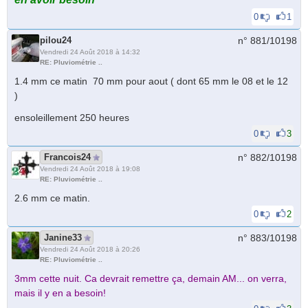
0
1
pilou24
n° 881/
10198
Vendredi 24 Août 2018 à 14:32
RE: Pluviométrie ..
1.4 mm ce matin 70 mm pour aout ( dont 65 mm le 08 et le 12
)
ensoleillement 250 heures
0
3
Francois24
n° 882/
10198
Vendredi 24 Août 2018 à 19:08
RE: Pluviométrie ..
2.6 mm ce matin.
0
2
Janine33
n° 883/
10198
Vendredi 24 Août 2018 à 20:26
RE: Pluviométrie ..
3mm cette nuit. Ca devrait remettre ça, demain AM... on verra,
mais il y en a besoin!