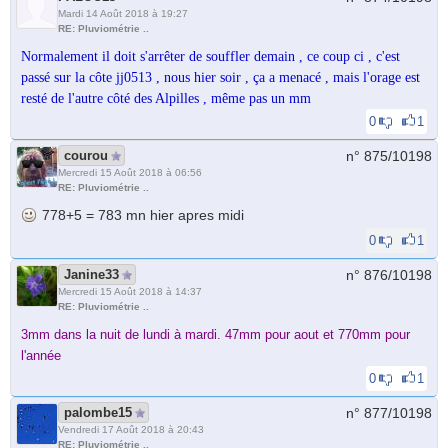
Mardi 14 Août 2018 à 19:27
RE: Pluviométrie ..
Normalement il doit s'arrêter de souffler demain , ce coup ci , c'est
passé sur la côte jj0513 , nous hier soir , ça a menacé , mais l'orage est
resté de l'autre côté des Alpilles , même pas un mm
0
1
courou
n° 875/
10198
Mercredi 15 Août 2018 à 06:56
RE: Pluviométrie ..
778+5 = 783 mn hier apres midi
0
1
Janine33
n° 876/
10198
Mercredi 15 Août 2018 à 14:37
RE: Pluviométrie ..
3mm dans la nuit de lundi à mardi. 47mm pour aout et 770mm pour
l'année
0
1
palombe15
n° 877/
10198
Vendredi 17 Août 2018 à 20:43
RE: Pluviométrie ..