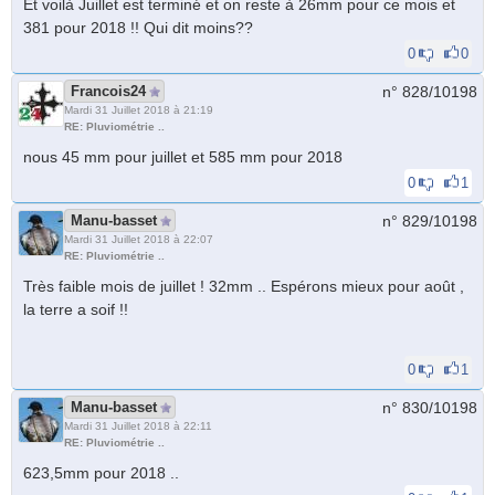
Et voilà Juillet est terminé et on reste à 26mm pour ce mois et
381 pour 2018 !! Qui dit moins??
0
0
Francois24
n° 828/
10198
Mardi 31 Juillet 2018 à 21:19
RE: Pluviométrie ..
nous 45 mm pour juillet et 585 mm pour 2018
0
1
Manu-basset
n° 829/
10198
Mardi 31 Juillet 2018 à 22:07
RE: Pluviométrie ..
Très faible mois de juillet ! 32mm .. Espérons mieux pour août ,
la terre a soif !!
0
1
Manu-basset
n° 830/
10198
Mardi 31 Juillet 2018 à 22:11
RE: Pluviométrie ..
623,5mm pour 2018 ..