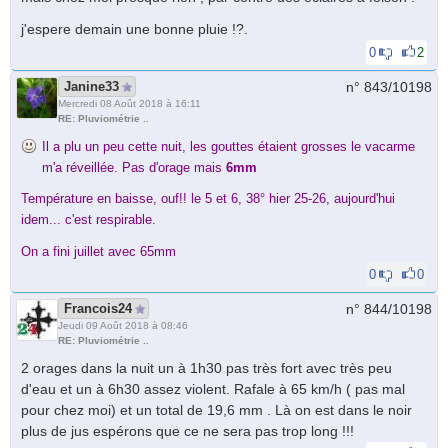
j'espere demain une bonne pluie !?.
0
2
Janine33
n° 843/
10198
Mercredi 08 Août 2018 à 16:11
RE: Pluviométrie ..
Il a plu un peu cette nuit, les gouttes étaient grosses le vacarme
m'a réveillée. Pas d'orage mais
6mm
Température en baisse, ouf!! le 5 et 6, 38° hier 25-26, aujourd'hui
idem... c'est respirable.
On a fini juillet avec 65mm
0
0
Francois24
n° 844/
10198
Jeudi 09 Août 2018 à 08:46
RE: Pluviométrie ..
2 orages dans la nuit un à 1h30 pas très fort avec très peu
d'eau et un à 6h30 assez violent. Rafale à 65 km/h ( pas mal
pour chez moi) et un total de 19,6 mm . Là on est dans le noir
plus de jus espérons que ce ne sera pas trop long !!!