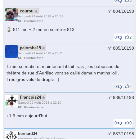
0
3
courou
n° 884/
10198
Vendredi 24 Août 2018 à 20:31
RE: Pluviométrie ..
811 mn + 2 mn en soirée = 813
0
2
palombe15
n° 885/
10198
Vendredi 24 Août 2018 à 20:45
RE: Pluviométrie ..
1 mm se matin et maintenant il fait frais , les babosses du
théâtre de rue d'Aurillac vont se caillé demain matins loll .
Très gros vols de drogsi :-).
0
2
Francois24
n° 886/
10198
Samedi 25 Août 2018 à 22:10
RE: Pluviométrie ..
+1.6 mm aujourd'hui
0
0
bernard34
n° 887/
10198
Dimanche 26 Août 2018 à 09:44