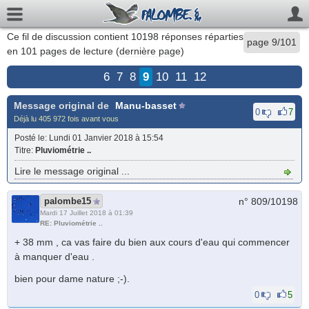
Ce fil de discussion contient
10198
réponses réparties
page 9/101
en 101 pages de lecture (
dernière page
)
6
7
8
9
10
11
12
Message original de
Manu-basset
0
7
Déjà lu 405 972 fois avant vous
Posté le
: Lundi 01 Janvier 2018 à 15:54
Titre
:
Pluviométrie ..
Lire le message original ...
palombe15
n° 809/
10198
Mardi 17 Juillet 2018 à 01:39
RE: Pluviométrie ..
+ 38 mm , ca vas faire du bien aux cours d'eau qui commencer
à manquer d'eau .
bien pour dame nature ;-).
0
5