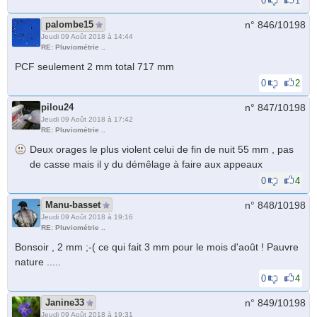
0
1
palombe15
n° 846/
10198
Jeudi 09 Août 2018 à 14:44
RE: Pluviométrie ..
PCF seulement 2 mm total 717 mm
0
2
pilou24
n° 847/
10198
Jeudi 09 Août 2018 à 17:42
RE: Pluviométrie ..
Deux orages le plus violent celui de fin de nuit 55 mm , pas
de casse mais il y du démêlage à faire aux appeaux
0
4
Manu-basset
n° 848/
10198
Jeudi 09 Août 2018 à 19:16
RE: Pluviométrie ..
Bonsoir , 2 mm ;-( ce qui fait 3 mm pour le mois d'août ! Pauvre
nature .....
0
4
Janine33
n° 849/
10198
Jeudi 09 Août 2018 à 19:31