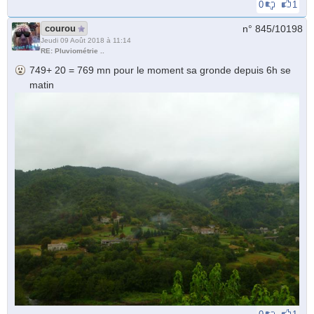
0
1
courou
n° 845/
10198
Jeudi 09 Août 2018 à 11:14
RE: Pluviométrie ..
749+ 20 = 769 mn pour le moment sa gronde depuis 6h se
matin