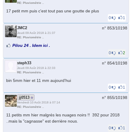
RE: Pluviométrie ..
17 petit mm puis c'est tout pas une goutte de plus
0
1
JMC2
n° 853/
10198
Jeudi 09 Août 2018 à 21:37
RE: Pluviométrie ..
Pilou 24 . Idem ici .
0
2
steph33
n° 854/
10198
Jeudi 09 Août 2018 à 22:33
RE: Pluviométrie ..
bin 5mm hier et 11 mm aujourd'hui
0
1
jj0513
n° 855/
10198
Vendredi 10 Août 2018 à 07:14
RE: Pluviométrie ..
11 petits mm hier malgrés les nuages noirs !! 392 pour 2018
..mais la "cagnasse" est derrière nous.
0
1