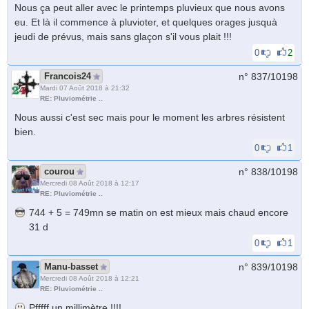
Nous ça peut aller avec le printemps pluvieux que nous avons
eu. Et là il commence à pluvioter, et quelques orages jusquà
jeudi de prévus, mais sans glaçon s'il vous plait !!!
0
2
Francois24
n° 837/
10198
Mardi 07 Août 2018 à 21:32
RE: Pluviométrie ..
Nous aussi c'est sec mais pour le moment les arbres résistent
bien.
0
1
courou
n° 838/
10198
Mercredi 08 Août 2018 à 12:17
RE: Pluviométrie ..
744 + 5 = 749mn se matin on est mieux mais chaud encore
31 d
0
1
Manu-basset
n° 839/
10198
Mercredi 08 Août 2018 à 12:21
RE: Pluviométrie ..
Pfffff un millimètre !!!!