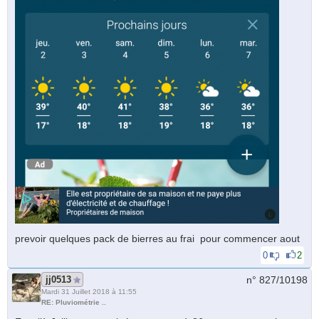
prevoir quelques pack de bierres au frai pour commencer aout
0
2
jj0513
n° 827/
10198
Mardi 31 Juillet 2018 à 11:55
RE: Pluviométrie ..