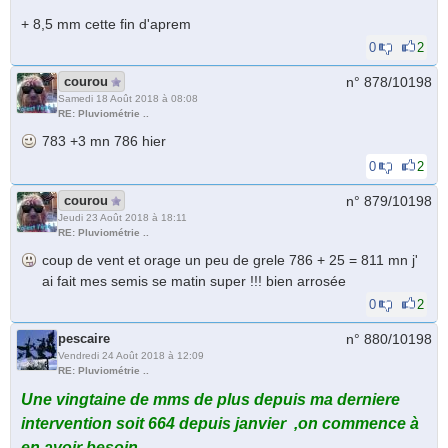
+ 8,5 mm cette fin d'aprem
0
2
courou
n° 878/
10198
Samedi 18 Août 2018 à 08:08
RE: Pluviométrie ..
783 +3 mn 786 hier
0
2
courou
n° 879/
10198
Jeudi 23 Août 2018 à 18:11
RE: Pluviométrie ..
coup de vent et orage un peu de grele 786 + 25 = 811 mn j'
ai fait mes semis se matin super !!! bien arrosée
0
2
pescaire
n° 880/
10198
Vendredi 24 Août 2018 à 12:09
RE: Pluviométrie ..
Une vingtaine de mms de plus depuis ma derniere
intervention soit 664 depuis janvier ,on commence à
en avoir besoin