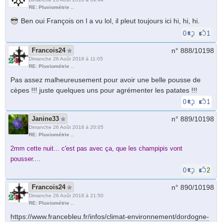
RE: Pluviométrie ..
Ben oui François on l a vu lol, il pleut toujours ici hi, hi, hi.
0
1
Francois24
n° 888/
10198
Dimanche 26 Août 2018 à 11:05
RE: Pluviométrie ..
Pas assez malheureusement pour avoir une belle pousse de
cèpes !!! juste quelques uns pour agrémenter les patates !!!
0
1
Janine33
n° 889/
10198
Dimanche 26 Août 2018 à 20:05
RE: Pluviométrie ..
2mm cette nuit... c'est pas avec ça, que les champipis vont
pousser....
0
2
Francois24
n° 890/
10198
Dimanche 26 Août 2018 à 21:50
RE: Pluviométrie ..
https://www.francebleu.fr/infos/climat-environnement/dordogne-