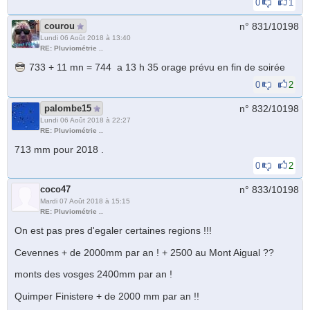
0
1
courou
n° 831/
10198
Lundi 06 Août 2018 à 13:40
RE: Pluviométrie ..
733 + 11 mn = 744 a 13 h 35 orage prévu en fin de soirée
0
2
palombe15
n° 832/
10198
Lundi 06 Août 2018 à 22:27
RE: Pluviométrie ..
713 mm pour 2018 .
0
2
coco47
n° 833/
10198
Mardi 07 Août 2018 à 15:15
RE: Pluviométrie ..
On est pas pres d'egaler certaines regions !!!
Cevennes + de 2000mm par an ! + 2500 au Mont Aigual ??
monts des vosges 2400mm par an !
Quimper Finistere + de 2000 mm par an !!