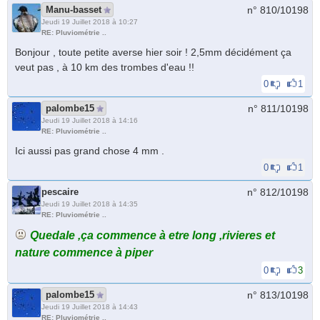
Manu-basset
n° 810/
10198
Jeudi 19 Juillet 2018 à 10:27
RE: Pluviométrie ..
Bonjour , toute petite averse hier soir ! 2,5mm décidément ça
veut pas , à 10 km des trombes d'eau !!
0
1
palombe15
n° 811/
10198
Jeudi 19 Juillet 2018 à 14:16
RE: Pluviométrie ..
Ici aussi pas grand chose 4 mm .
0
1
pescaire
n° 812/
10198
Jeudi 19 Juillet 2018 à 14:35
RE: Pluviométrie ..
Quedale ,ça commence à etre long ,rivieres et
nature commence à piper
0
3
palombe15
n° 813/
10198
Jeudi 19 Juillet 2018 à 14:43
RE: Pluviométrie ..