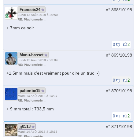
Francois24
n° 868/
10198
Lundi 13 Août 2018 à 20:50
RE: Pluviométrie ..
+ 7mm ce soir
0
2
Manu-basset
n° 869/
10198
Lundi 13 Août 2018 à 23:04
RE: Pluviométrie ..
+1,5mm mais c'est vraiment pour dire un truc ;-)
0
2
palombe15
n° 870/
10198
Mardi 14 Août 2018 à 14:37
RE: Pluviométrie ..
+ 9 mm total : 733,5 mm
0
2
jj0513
n° 871/
10198
Mardi 14 Août 2018 à 15:13
RE: Pluviométrie ..