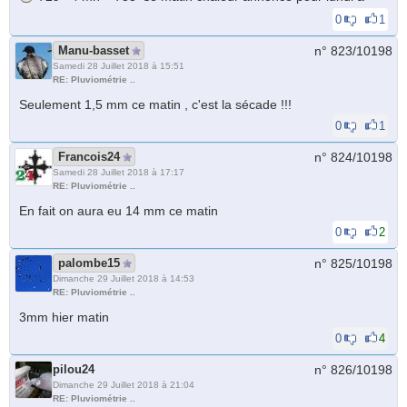
0
1
Manu-basset
n° 823/
10198
Samedi 28 Juillet 2018 à 15:51
RE: Pluviométrie ..
Seulement 1,5 mm ce matin , c'est la sécade !!!
0
1
Francois24
n° 824/
10198
Samedi 28 Juillet 2018 à 17:17
RE: Pluviométrie ..
En fait on aura eu 14 mm ce matin
0
2
palombe15
n° 825/
10198
Dimanche 29 Juillet 2018 à 14:53
RE: Pluviométrie ..
3mm hier matin
0
4
pilou24
n° 826/
10198
Dimanche 29 Juillet 2018 à 21:04
RE: Pluviométrie ..