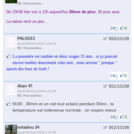
RE: Pluviométrie ..
De 23h30 hier soir à 12h aujourd'hui
20mm de plus
. 26 pour aout.
La nature revit un peu...
0
4
PALOU13
n° 850/
10198
Jeudi 09 Août 2018 à 20:14
RE: Pluviométrie ..
La poussière est tombée en deux orages 35 mm , si ça pouvait
encore tomber doucement cette nuit , nous serions " presque "
sauvés des feux de forêt !
0
5
Alain 47
n° 851/
10198
Jeudi 09 Août 2018 à 20:35
RE: Pluviométrie ..
5h30 , 30mm et un ciel tout eclairé pendant 30mn , la
temperature est redevenue normale , on respire mieux
0
3
miladiou 24
n° 852/
10198
Jeudi 09 Août 2018 à 21:06