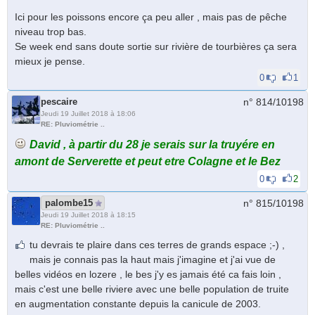
Ici pour les poissons encore ça peu aller , mais pas de pêche
niveau trop bas.
Se week end sans doute sortie sur rivière de tourbières ça sera
mieux je pense.
0
1
pescaire
n° 814/
10198
Jeudi 19 Juillet 2018 à 18:06
RE: Pluviométrie ..
David , à partir du 28 je serais sur la truyére en
amont de Serverette et peut etre Colagne et le Bez
0
2
palombe15
n° 815/
10198
Jeudi 19 Juillet 2018 à 18:15
RE: Pluviométrie ..
tu devrais te plaire dans ces terres de grands espace ;-) ,
mais je connais pas la haut mais j'imagine et j'ai vue de
belles vidéos en lozere , le bes j'y es jamais été ca fais loin ,
mais c'est une belle riviere avec une belle population de truite
en augmentation constante depuis la canicule de 2003.