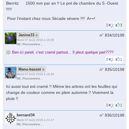
Bierritz 1500 mm par an !! Le pot de chambre du S -Ouest
!!!!!
Pour l'instant chez nous Sècade sèvere !!!! A++!
0
3
Janine33
n° 834/
10198
Mardi 07 Août 2018 à 16:36
RE: Pluviométrie ..
Ben ici pareil, c'est cramé partout... Il pleut quelque part????
0
1
Manu-basset
n° 835/
10198
Mardi 07 Août 2018 à 19:38
RE: Pluviométrie ..
Ici aussi tout est cramé !! Même les arbres ont les feuilles qui
change de couleur comme en plein automne !! Vivement la
pluie !!
0
1
bernard34
n° 836/
10198
Mardi 07 Août 2018 à 21:17
RE: Pluviométrie ..