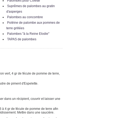
Palombes pour Colette
Suprêmes de palombes au gratin
d'asperges
Palombes au concombre
Poitrine de palombe aux pommes de
terre grillées
Palombes "à la Reine Elodie"
TAPAS de palombes
ron vert, 4 gr de fécule de pomme de terre,
dre de piment d'Espelette.
er dans un récipient, couvrir et laisser une
 3 à 4 gr de fécule de pomme de terre afin
oidissement. Mettre dans une saucière.