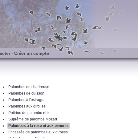
ecter
-
Créer un compte
Palombes en chartreuse
Palombes de cuisson
Palombes à l'estragon
Palombes aux girolles
Poitrine de palombe rôtie
Suprême de palombe Mozart
Palombes à la rose et aux piments
Fricassée de palombes aux girolles