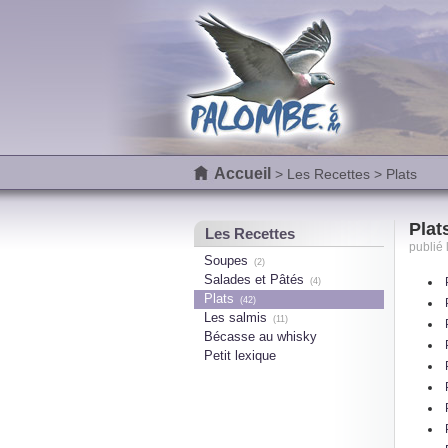
Accueil
>
Les Recettes
> Plats
Plat
Les Recettes
publié 
Soupes
(2)
Salades et Pâtés
(4)
Plats
(42)
Les salmis
(11)
Bécasse au whisky
Petit lexique