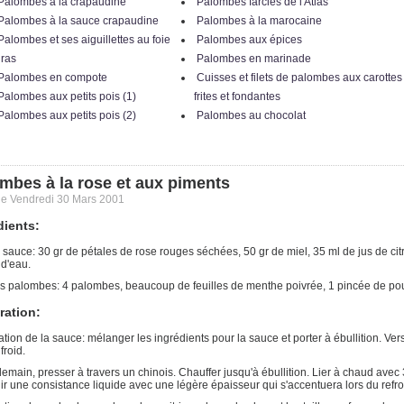
Palombes à la crapaudine
Palombes farcies de l'Atlas
Palombes à la sauce crapaudine
Palombes à la marocaine
Palombes et ses aiguillettes au foie
Palombes aux épices
ras
Palombes en marinade
Palombes en compote
Cuisses et filets de palombes aux carottes
Palombes aux petits pois (1)
frites et fondantes
Palombes aux petits pois (2)
Palombes au chocolat
mbes à la rose et aux piments
 le Vendredi 30 Mars 2001
dients:
 sauce: 30 gr de pétales de rose rouges séchées, 50 gr de miel, 35 ml de jus de cit
d'eau.
s palombes: 4 palombes, beaucoup de feuilles de menthe poivrée, 1 pincée de pou
ration:
tion de la sauce: mélanger les ingrédients pour la sauce et porter à ébullition. Vers
froid.
emain, presser à travers un chinois. Chauffer jusqu'à ébullition. Lier à chaud avec
ir une consistance liquide avec une légère épaisseur qui s'accentuera lors du refr