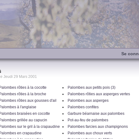
Se conn
s
le Jeudi 29 Mars 2001
Palombes rôties à la cocotte
Palombes aux petits pois (3)
Palombes rôties à la broche
Palombes rôties aux asperges vertes
Palombes rôties aux gousses d'ail
Palombes aux asperges
Palombes à l'anglaise
Palombes confites
Palombes braisées en cocotte
Garbure béarnaise aux palombes
Palombes grillée au capucin
Pot-au-feu de palombes
Palombes sur le gril à la crapaudine
Palombes farcies aux champignons
Palombes en crapaudine
Palombes aux choux verts