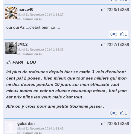
marco40
n° 2326/
14359
Mardi 11 Novembre 2014 à 18:27
RE: Palous du 40
oui oui Az ...c'était bien ça....
0
1
JMC2
n° 2327/
14359
Mardi 11 Novembre 2014 à 18:33
RE: Palous du 40
PAPA LOU
Ici plus de rodeuses depuis hier se matin 3 vols d'environt
cent pal 2 poses , bien mieux que tout ses milliers qui mon
mi des doutes pendant 10 jours sur mon éfficacité vaut
mieux moins en voir on chasse beaucoup mieux , bref jean
est prix plins les yeux mais c'est tout .
Allé on y crois pour une petite troixième pisser .
0
1
gabardan
n° 2328/
14359
Mardi 11 Novembre 2014 à 18:43
RE: Palous du 40