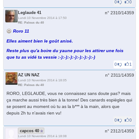
0
0
Leglaude 41
n° 2310/
14359
Lundi 10 Novembre 2014 à 17:50
RE: Palous du 40
Roro 11
Elles aiment bien le goût anisé.
Reste plus qu'a boire du yaune pour les attirer une fois
que tu as vidé ta vessie :-):-):-):-):-):-):-):-)
0
1
AZ UN NAZ
n° 2311/
14359
Lundi 10 Novembre 2014 à 18:05
RE: Palous du 40
RORO, LEGLAUDE, vous ne connaissez sans doute pas? mais
ça marche aussi très bien à la tonne! Des canards espiègles qui
se posent au moment où tu as la b*** à la main, alors que
depuis 2h tu n'avais rien vu!
0
0
capcos 40
n° 2312/
14359
Lundi 10 Novembre 2014 à 18:08