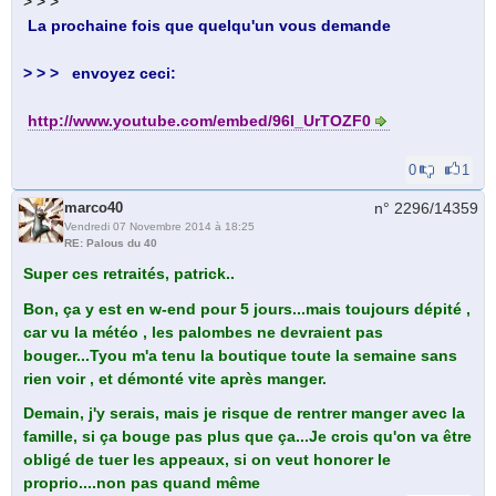
> > >
La prochaine fois que quelqu'un vous demande
> > >
envoyez ceci:
http://www.youtube.com/embed/96I_UrTOZF0
0
1
marco40
n° 2296/
14359
Vendredi 07 Novembre 2014 à 18:25
RE: Palous du 40
Super ces retraités, patrick..
Bon, ça y est en w-end pour 5 jours...mais toujours dépité ,
car vu la météo , les palombes ne devraient pas
bouger...Tyou m'a tenu la boutique toute la semaine sans
rien voir , et démonté vite après manger.
Demain, j'y serais, mais je risque de rentrer manger avec la
famille, si ça bouge pas plus que ça...Je crois qu'on va être
obligé de tuer les appeaux, si on veut honorer le
proprio....non pas quand même