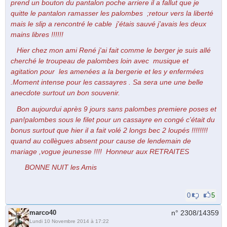
prend un bouton du pantalon poche arriere il a fallut que je
quitte le pantalon ramasser les palombes ;retour vers la liberté
mais le slip a rencontré le cable j'étais sauvé j'avais les deux
mains libres !!!!!!
Hier chez mon ami René j'ai fait comme le berger je suis allé
cherché le troupeau de palombes loin avec musique et
agitation pour les amenées a la bergerie et les y enfermées
.Moment intense pour les cassayres . Sa sera une une belle
anecdote surtout un bon souvenir.
Bon aujourdui après 9 jours sans palombes premiere poses et
pan!palombes sous le filet pour un cassayre en congé c'était du
bonus surtout que hier il a fait volé 2 longs bec 2 loupés !!!!!!!!
quand au collègues absent pour cause de lendemain de
mariage ,vogue jeunesse !!!! Honneur aux RETRAITES
BONNE NUIT les Amis
0
5
marco40
n° 2308/
14359
Lundi 10 Novembre 2014 à 17:22