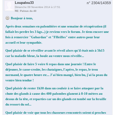
Loupalou33
n° 2304/
14359
Dimanche 09 Novembre 2014 à 17:51
RE: Palous du 40
Bonjour à tous,
Après deux semaines en palombière et une semaine de récupération (il
fallait les perdre les 3 kgs...) je reviens vers le forum. Je tiens encore une
fois à remercier "Gabardan" et "FHeilles" entre autres pour leur
accueil et leur sympathie.
Quel plaisir de se réveiller avant le réveil alors qu'il était mis à 5h15
car la maladie bleue, la boule au ventre nous réveille...
Quel plaisir de faire 5 voire 6 repas dans une journée ! Entre le
déjeuner, le casse-croûte, les chataignes, l'apéro, le repas, le trou
normand, le quatre heure etc... J'ai bien mangé, bien bu, j'ai la peau du
ventre bien tendue !
Quel plaisir de rester 1h30 dans un couloir à se faire attaquer par la
chute des glands à cause des 400 palombes glanent à 8-10 mètres au
dessus de la tête, et reparties car un des glands est tombé sur la feraille
du ressort du sol...
Quel plaisir de voir que tous les chasseurs rencontrés soient si proches