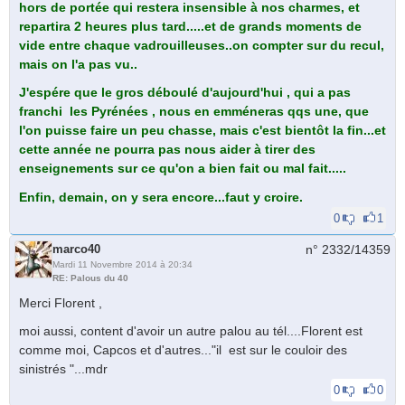
hors de portée qui restera insensible à nos charmes, et
repartira 2 heures plus tard.....et de grands moments de
vide entre chaque vadrouilleuses..on compter sur du recul,
mais on l'a pas vu..
J'espére que le gros déboulé d'aujourd'hui , qui a pas
franchi les Pyrénées , nous en emméneras qqs une, que
l'on puisse faire un peu chasse, mais c'est bientôt la fin...et
cette année ne pourra pas nous aider à tirer des
enseignements sur ce qu'on a bien fait ou mal fait.....
Enfin, demain, on y sera encore...faut y croire.
0
1
marco40
n° 2332/
14359
Mardi 11 Novembre 2014 à 20:34
RE: Palous du 40
Merci Florent ,
moi aussi, content d'avoir un autre palou au tél....Florent est
comme moi, Capcos et d'autres..."il est sur le couloir des
sinistrés "...mdr
0
0