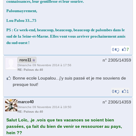
connaissances, leur gentillesse et leur sourire.
Paloumayrement,
Lou Palou 33...75
PS : Ce week-end, beaucoup, beaucoup, beaucoup de palombes dans le
sud de la Seine-et-Marne. Elles vont vous arriver prochainement amis
du sud-ouest !
0
7
roro11
n° 2305/
14359
Dimanche 09 Novembre 2014 à 17:56
RE: Palous du 40
Bonne ecole Loupalou...j'y suis passé et je me souviens de
presque tout!
0
1
marco40
n° 2306/
14359
Dimanche 09 Novembre 2014 à 19:50
RE: Palous du 40
Salut Loïc, .je .vois que tes vacances se soient bien
passées, ça fait du bien de venir se ressourcer au pays,
hein ??