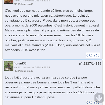
Mardi 11 Novembre 2014 à 20:54
RE: Palous du 40
C'est vrai que sur notre bande côtière, plus ou moins large,
nous avons eu une migration catastrophique. Le point de
comptage de Biscarosse-Plage, dans mon dos, a bloqué ses
obs. à moins de 2000 palombes! C'est historiquement mauvais!
Mais soyons optimistes : il y a quand même peu de chances de
voir ça 2 ans de suite! Personnellement, sur les 10 derniers
octobre, j'estime en avoir vu 2 exceptionnels, 5 moyens, 2
mauvais et 1 très mauvais (2014). Donc, oublions vite celui-là et
attendons 2015 avec la foi!
0
0
florent33
n° 2337/
14359
Mardi 11 Novembre 2014 à 21:05
RE: Palous du 40
tout a fait d accord avec az un naz , vue se que j ai pue
observer j ai une très bonne année tous les 3 ou 4 ans et le
reste est normal mais j amais aussi mauvais . j attend dimanche
soir mais je pense que je ne dépasserais pas les 1600 oiseaux
cet année et pour l instant 0 pose .
0
0