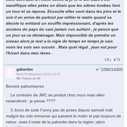
maniffique elles pètes on dirais que les arbres tombes font
un tour et se repose. Enssuite elles vont dans les pins et le
soir il en arrive de partout par millier le matin quand sa
décole tu enttand un souffle impréssionant, d'aprés les
anciens du pays du casi jamais vus auttant , je pence que
un jour sa va déménager. Mais impossible de prendre un
oiseau alors je rest a la vigie de temps en temps je vais
voirs les sols sen succés . Mais quel régal , jean est pour
l'hivert dans mes rèves .
0
5
gabardan
n° 2290/
14359
Mardi 04 Novembre 2014 à 20:57
RE: Palous du 40
Bonsoir paloumayres
Le contraire de JMC se produit chez nous mais elles
reviendront : je pense ????
3 Jours de suite Fanny pas de poses depuis samedi midi
malgré les vols immense qui passent le matin et pas toujours de
retour ,mais il reste de la palombe dans la région ;alors