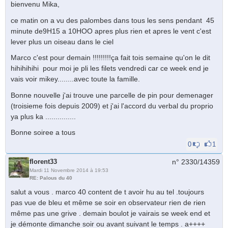
bienvenu Mika,
ce matin on a vu des palombes dans tous les sens pendant 45
minute de9H15 a 10HOO apres plus rien et apres le vent c'est
lever plus un oiseau dans le ciel
Marco c'est pour demain !!!!!!!!!ça fait tois semaine qu'on le dit
hihihihihi pour moi je pli les filets vendredi car ce week end je
vais voir mikey........avec toute la famille.
Bonne nouvelle j'ai trouve une parcelle de pin pour demenager
(troisieme fois depuis 2009) et j'ai l'accord du verbal du proprio
ya plus ka ...............
Bonne soiree a tous
0
1
florent33
n° 2330/
14359
Mardi 11 Novembre 2014 à 19:53
RE: Palous du 40
salut a vous . marco 40 content de t avoir hu au tel .toujours
pas vue de bleu et même se soir en observateur rien de rien
même pas une grive . demain boulot je vairais se week end et
je démonte dimanche soir ou avant suivant le temps . a++++