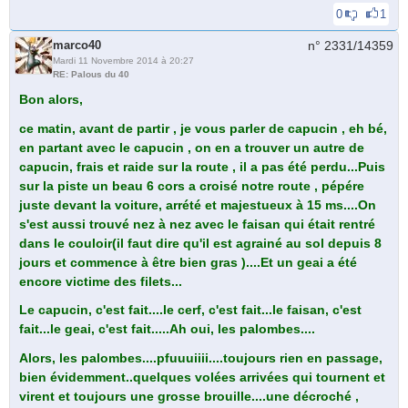
0
1
marco40
n° 2331/
14359
Mardi 11 Novembre 2014 à 20:27
RE: Palous du 40
Bon alors,
ce matin, avant de partir , je vous parler de capucin , eh bé,
en partant avec le capucin , on en a trouver un autre de
capucin, frais et raide sur la route , il a pas été perdu...Puis
sur la piste un beau 6 cors a croisé notre route , pépére
juste devant la voiture, arrété et majestueux à 15 ms....On
s'est aussi trouvé nez à nez avec le faisan qui était rentré
dans le couloir(il faut dire qu'il est agrainé au sol depuis 8
jours et commence à être bien gras )....Et un geai a été
encore victime des filets...
Le capucin, c'est fait....le cerf, c'est fait...le faisan, c'est
fait...le geai, c'est fait.....Ah oui, les palombes....
Alors, les palombes....pfuuuiiii....toujours rien en passage,
bien évidemment..quelques volées arrivées qui tournent et
virent et toujours une grosse brouille....une décroché ,