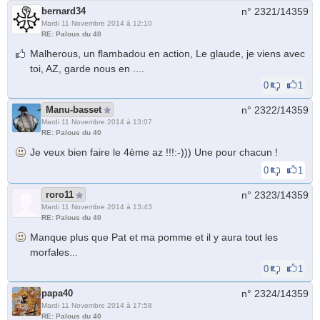
bernard34
n° 2321/
14359
Mardi 11 Novembre 2014 à 12:10
RE: Palous du 40
Malherous, un flambadou en action, Le glaude, je viens avec
toi, AZ, garde nous en ....
0
1
Manu-basset
n° 2322/
14359
Mardi 11 Novembre 2014 à 13:07
RE: Palous du 40
Je veux bien faire le 4ème az !!!:-))) Une pour chacun !
0
1
roro11
n° 2323/
14359
Mardi 11 Novembre 2014 à 13:43
RE: Palous du 40
Manque plus que Pat et ma pomme et il y aura tout les
morfales...
0
1
papa40
n° 2324/
14359
Mardi 11 Novembre 2014 à 17:58
RE: Palous du 40