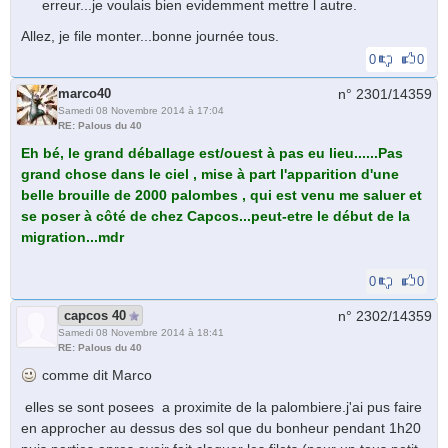
erreur...je voulais bien evidemment mettre l autre.
Allez, je file monter...bonne journée tous.
0
0
marco40
n° 2301/
14359
Samedi 08 Novembre 2014 à 17:04
RE: Palous du 40
Eh bé, le grand déballage est/ouest à pas eu lieu......Pas
grand chose dans le ciel , mise à part l'apparition d'une
belle brouille de 2000 palombes , qui est venu me saluer et
se poser à côté de chez Capcos...peut-etre le début de la
migration...mdr
0
0
capcos 40
n° 2302/
14359
Samedi 08 Novembre 2014 à 18:41
RE: Palous du 40
comme dit Marco
elles se sont posees a proximite de la palombiere.j'ai pus faire
en approcher au dessus des sol que du bonheur pendant 1h20