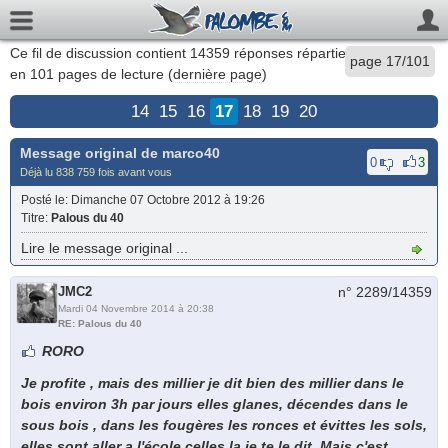
Ce fil de discussion contient
14359
réponses réparties
page 17/101
en 101 pages de lecture (
dernière page
)
14
15
16
17
18
19
20
Message original de
marco40
0
3
Déjà lu 838 759 fois avant vous
Posté le
: Dimanche 07 Octobre 2012 à 19:26
Titre
:
Palous du 40
Lire le message original ...
JMC2
n° 2289/
14359
Mardi 04 Novembre 2014 à 20:38
RE: Palous du 40
RORO
Je profite , mais des millier je dit bien des millier dans le
bois environ 3h par jours elles glanes, décendes dans le
sous bois , dans les fougères les ronces et évittes les sols,
elles sont aller a l'école celles la je te le dit. Mais c'est