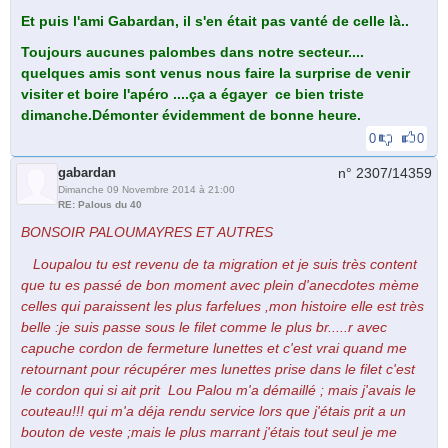
Et puis l'ami Gabardan, il s'en était pas vanté de celle là..
Toujours aucunes palombes dans notre secteur....
quelques amis sont venus nous faire la surprise de venir
visiter et boire l'apéro ....ça a égayer ce bien triste
dimanche.Démonter évidemment de bonne heure.
0
0
gabardan
n° 2307/
14359
Dimanche 09 Novembre 2014 à 21:00
RE: Palous du 40
BONSOIR PALOUMAYRES ET AUTRES
Loupalou tu est revenu de ta migration et je suis très content
que tu es passé de bon moment avec plein d'anecdotes mème
celles qui paraissent les plus farfelues ,mon histoire elle est très
belle :je suis passe sous le filet comme le plus br.....r avec
capuche cordon de fermeture lunettes et c'est vrai quand me
retournant pour récupérer mes lunettes prise dans le filet c'est
le cordon qui si ait prit Lou Palou m'a démaillé ; mais j'avais le
couteau!!! qui m'a déja rendu service lors que j'étais prit a un
bouton de veste ;mais le plus marrant j'étais tout seul je me