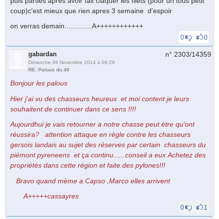
puis parties apres avoir fait claquer les filets (pour un tous petit
coup)c'est mieux que rien apres 3 semaine d'espoir
on verras demain..............A++++++++++++
0
0
gabardan
n° 2303/
14359
Dimanche 09 Novembre 2014 à 06:29
RE: Palous du 40
Bonjour les palous
Hier j'ai vu des chasseurs heureux et moi content je leurs
souhaitent de continuer dans ce sens !!!!
Aujourdhui je vais retourner a notre chasse peut ètre qu'ont
réussira? attention attaque en règle contre les chasseurs
gersois landais au sujet des réserves par certain chasseurs du
piémont pyreneens et ça continu......conseil a eux Achetez des
propriétés dans cette région et faite.des pylones!!!
Bravo quand mème a Capso ,Marco elles arrivent
A+++++cassayres
0
1