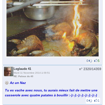
0
5
Leglaude 41
n° 2320/
14359
Mardi 11 Novembre 2014 à 09:51
RE: Palous du 40
Az un Naz
Tu es vache avec nous, tu aurais mieux fait de mettre une
casserole avec quatre patates à bouillir :-):-):-):-):-):-):-):-)
0
1