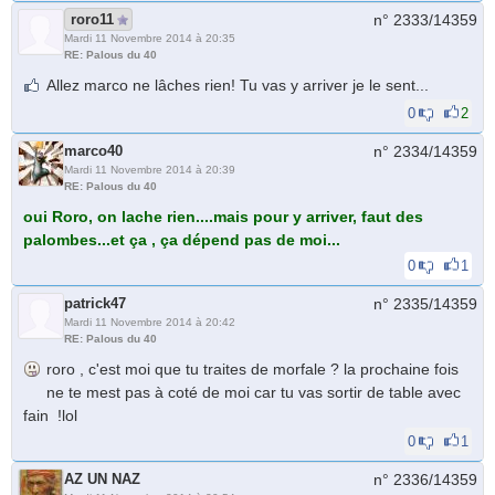
roro11
n° 2333/
14359
Mardi 11 Novembre 2014 à 20:35
RE: Palous du 40
Allez marco ne lâches rien! Tu vas y arriver je le sent...
0
2
marco40
n° 2334/
14359
Mardi 11 Novembre 2014 à 20:39
RE: Palous du 40
oui Roro, on lache rien....mais pour y arriver, faut des
palombes...et ça , ça dépend pas de moi...
0
1
patrick47
n° 2335/
14359
Mardi 11 Novembre 2014 à 20:42
RE: Palous du 40
roro , c'est moi que tu traites de morfale ? la prochaine fois
ne te mest pas à coté de moi car tu vas sortir de table avec
fain !lol
0
1
AZ UN NAZ
n° 2336/
14359