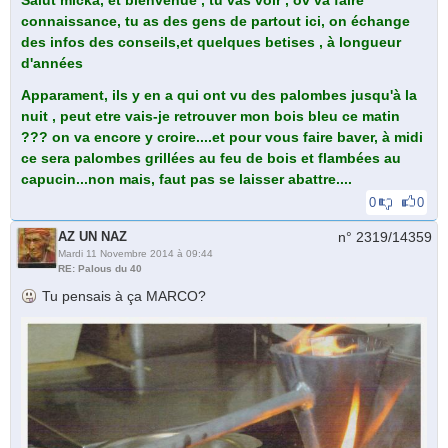
Salut micka, et bienvenue , tu vas voir , ov va faire
connaissance, tu as des gens de partout ici, on échange
des infos des conseils,et quelques betises , à longueur
d'années
Apparament, ils y en a qui ont vu des palombes jusqu'à la
nuit , peut etre vais-je retrouver mon bois bleu ce matin
??? on va encore y croire....et pour vous faire baver, à midi
ce sera palombes grillées au feu de bois et flambées au
capucin...non mais, faut pas se laisser abattre....
0
0
AZ UN NAZ
n° 2319/
14359
Mardi 11 Novembre 2014 à 09:44
RE: Palous du 40
Tu pensais à ça MARCO?