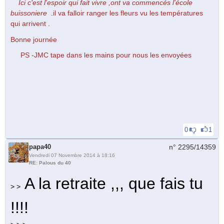
Ici c'est l'espoir qui fait vivre ,ont va commencés l'école
buissoniere
.
il va falloir ranger les fleurs vu les températures
qui arrivent .
Bonne journée
PS -JMC tape dans les mains pour nous les envoyées
0
1
papa40
n° 2295/
14359
Vendredi 07 Novembre 2014 à 18:16
RE: Palous du 40
A la retraite ,,, que fais tu
> >
!!!!