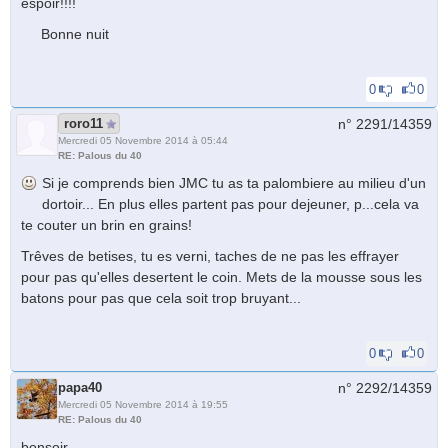
espoir!!!!
Bonne nuit
0
0
roro11
n° 2291/
14359
Mercredi 05 Novembre 2014 à 05:44
RE: Palous du 40
Si je comprends bien JMC tu as ta palombiere au milieu d'un
dortoir... En plus elles partent pas pour dejeuner, p...cela va
te couter un brin en grains!
Trêves de betises, tu es verni, taches de ne pas les effrayer
pour pas qu'elles desertent le coin. Mets de la mousse sous les
batons pour pas que cela soit trop bruyant...
0
0
papa40
n° 2292/
14359
Mercredi 05 Novembre 2014 à 19:55
RE: Palous du 40
bonsoir