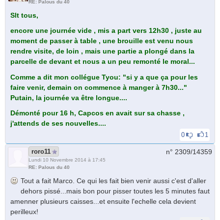
RE: Palous du 40
Slt tous,
encore une journée vide , mis a part vers 12h30 , juste au
moment de passer à table , une brouille est venu nous
rendre visite, de loin , mais une partie a plongé dans la
parcelle de devant et nous a un peu remonté le moral...
Comme a dit mon collégue Tyou: "si y a que ça pour les
faire venir, demain on commence à manger à 7h30..."
Putain, la journée va être longue....
Démonté pour 16 h, Capcos en avait sur sa chasse ,
j'attends de ses nouvelles....
0
1
roro11
n° 2309/
14359
Lundi 10 Novembre 2014 à 17:45
RE: Palous du 40
Tout a fait Marco. Ce qui les fait bien venir aussi c'est d'aller
dehors pissé...mais bon pour pisser toutes les 5 minutes faut
amenner plusieurs caisses...et ensuite l'echelle cela devient
perilleux!