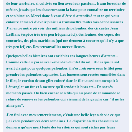
de leur territoire, si cultivés en lien avec leur passion... Etant forestier de
métier, je sais que les chasseurs sont la base pour connaître un territoire
et son histoire. Merci donc à vous d'être si attentifs à tout ce qui vous
entoure et merci d'avoir plaisir à transmettre toutes vos connaissances.
J'ai entre autre pû voir des milliers de palombes, des circaètes Jean
LeBlanc (espèce très très peu fréquente ici), des fouines, des cèpes, des
coucurles, des pins maritimes (qui me tiennent à coeur et qu'il n'y a que
très peu ici) etc. Des retrouvailles merveilleuses.
Quelques belles histoires ont enrichies ces longues heures d'attente...
Comme celle où j'ai sauvé Gabardan du filet du sol... Alors que le sol
avait claqué pour quelques palombes, il s'est retrouvé sous le filet pour
prendre les palombes capturées. Les lunettes sont restées emmêlées dans
le filet, le cordon de son gilet coincé dans le filet aussi commençait à
l'étrangler au fur et à mesure qu'il tendait le bras etc... De sacrés
moments passés. Ou bien encore son fils qui au poste de commande se
refuse de semeyrer les palombes qui viennent de la gauche car "il ne les
aime pas".
J'en fini avec mes remerciements, c'était une belle leçon de vie ce que
j'ai vécu pendant ces deux semaines. La disparition des chasseurs ne
donnera qu'une mort lente des territoires qui sont riches par leurs