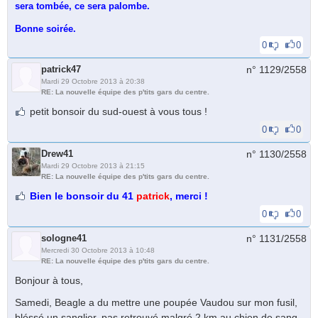
sera tombée, ce sera palombe.
Bonne soirée.
0
0
patrick47
n° 1129/
2558
Mardi 29 Octobre 2013 à 20:38
RE: La nouvelle équipe des p'tits gars du centre.
petit bonsoir du sud-ouest à vous tous !
0
0
Drew41
n° 1130/
2558
Mardi 29 Octobre 2013 à 21:15
RE: La nouvelle équipe des p'tits gars du centre.
Bien le bonsoir du 41
patrick
, merci !
0
0
sologne41
n° 1131/
2558
Mercredi 30 Octobre 2013 à 10:48
RE: La nouvelle équipe des p'tits gars du centre.
Bonjour à tous,
Samedi, Beagle a du mettre une poupée Vaudou sur mon fusil,
bléssé un sanglier, pas retrouvé malgré 2 km au chien de sang.