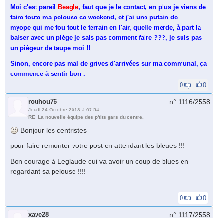
Moi c'est pareil
Beagle
, faut que je le contact, en plus je viens de
faire toute ma pelouse ce weekend, et j'ai une putain de
myope qui me fou tout le terrain en l'air, quelle merde, à part la
baiser avec un piège je sais pas comment faire ???, je suis pas
un piègeur de taupe moi !!
Sinon, encore pas mal de grives d'arrivées sur ma communal, ça
commence à sentir bon .
0
0
rouhou76
n° 1116/
2558
Jeudi 24 Octobre 2013 à 07:54
RE: La nouvelle équipe des p'tits gars du centre.
Bonjour les centristes
pour faire remonter votre post en attendant les bleues !!!
Bon courage à Leglaude qui va avoir un coup de blues en
regardant sa pelouse !!!!
0
0
xave28
n° 1117/
2558