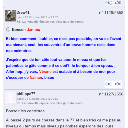
0
0
Drew41
n° 1126/
2558
Lundi 28 Octobre 2013 à 19:26
RE: La nouvelle équipe des p'tits gars du centre.
Bonsoir
Janine
;
Et bien comment l'oublier, ce n'est pas possible, on va de l'avant
maintenant, seul, les souvenirs d'un brave homme reste dans
nos mémoires.
J'espère que de ton côté tout va pour le mieux et que les
palombes te gâte comme il ce doit?, le bonjour à ton époux.
Aller hop, j'y vais,
Vérane
est malade et à besoin de moi pour
s'occuper de
Nathan
, bisou !
0
0
philippe77
n° 1127/
2558
Lundi 28 Octobre 2013 à 20:57
RE: La nouvelle équipe des p'tits gars du centre.
Bonsoir les centristes
Ai passé 2 jours de chasse dans le 77 et bien très calme pas au
niveau du temps mais niveau palombes éspérons des jours