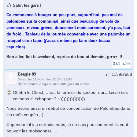
Salut les gars !
Ca commence à bouger un peu plus, aujourd'hui, pas mal de
palombes sur la communal, ainsi que beaucoup de vols de
vanneaux, niveau grives, doucement mais surement, y'a pas, faut
du froid . Tableau de la journée convenable avec une palombe un
rouquet et un lapin (j'aurais même pu faire deux beaux
capucins).
Bon aller, fini le weekend, reprise du boulot demain, grrrrr !!!
0
0
Beagle 89
n° 1139/
2558
Dimanche 03 Novembre 2013 à 21:03
RE: La nouvelle équipe des p'tits gars du centre.
Ohhhh le Christ, c' est le fermier du secteur qui a laissé ses
cochons s' échapper ? :-))))))))))))))))
Nous avons aussi un début de concentration de Palombes dans
les maïs coupés ;-)
Cependant il y a certains maïs, je ne sais pas comment ils vont
pouvoir les moissonner.....