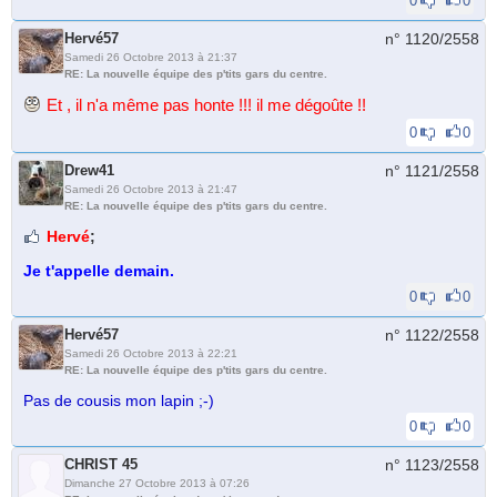
0
0
Hervé57
n° 1120/
2558
Samedi 26 Octobre 2013 à 21:37
RE: La nouvelle équipe des p'tits gars du centre.
Et , il n'a même pas honte !!! il me dégoûte !!
0
0
Drew41
n° 1121/
2558
Samedi 26 Octobre 2013 à 21:47
RE: La nouvelle équipe des p'tits gars du centre.
Hervé
;
Je t'appelle demain.
0
0
Hervé57
n° 1122/
2558
Samedi 26 Octobre 2013 à 22:21
RE: La nouvelle équipe des p'tits gars du centre.
Pas de cousis mon lapin ;-)
0
0
CHRIST 45
n° 1123/
2558
Dimanche 27 Octobre 2013 à 07:26