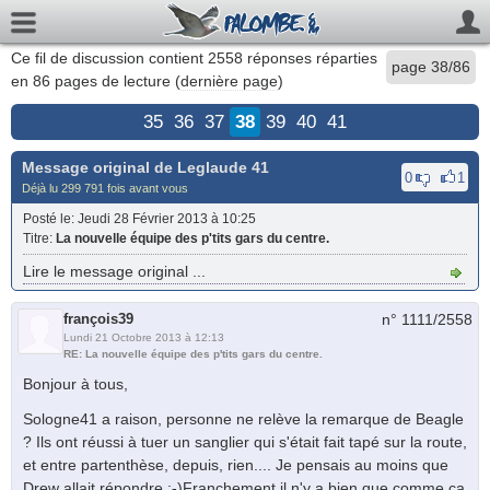
Ce fil de discussion contient
2558
réponses réparties
page 38/86
en 86 pages de lecture (
dernière page
)
35
36
37
38
39
40
41
Message original de
Leglaude 41
0
1
Déjà lu 299 791 fois avant vous
Posté le
: Jeudi 28 Février 2013 à 10:25
Titre
:
La nouvelle équipe des p'tits gars du centre.
Lire le message original ...
françois39
n° 1111/
2558
Lundi 21 Octobre 2013 à 12:13
RE: La nouvelle équipe des p'tits gars du centre.
Bonjour à tous,
Sologne41 a raison, personne ne relève la remarque de Beagle
? Ils ont réussi à tuer un sanglier qui s'était fait tapé sur la route,
et entre partenthèse, depuis, rien.... Je pensais au moins que
Drew allait répondre :-)Franchement il n'y a bien que comme ça