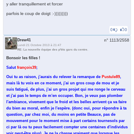
y aller tranquillement et forcer
parfois le coup de doigt :-)))))))))
0
0
Drew41
n° 1113/
2558
Lundi 21 Octobre 2013 à 21:47
RE: La nouvelle équipe des p'tits gars du centre.
Bonsoir les filles !
Salut
françois39
;
Oui tu as raison, j'aurais du relever la remarque de
Pustule89
,
mais là tu vois en ce moment, j'ai un gros coup de mou et je
suis fatigué, de plus, j'ai un gros projet qui me ronge le cerveau
et j'ai pas le temps de m'en occuper. Bon, je veux pas plomber
l'ambiance, vivement que le froid et les belles arrivent ça va faire
du bien au moral, enfin je l'espère. (donc oui, pour répondre à ta
question, par chez moi, du moins en petite Beauce, pas de
mouvement pour le moment mise à part certains tournesols par
ci par là ou tu peux facilement compter une centaines d'individus
voir peut-être plus). Je ne la chasse vraiment que lorsque les