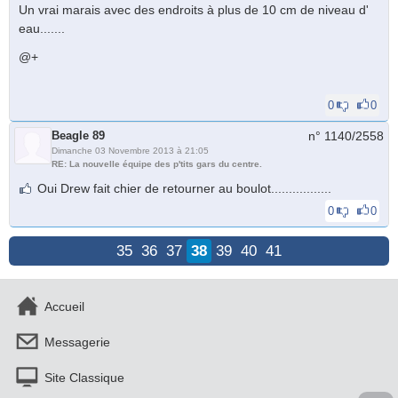
Un vrai marais avec des endroits à plus de 10 cm de niveau d'
eau.......
@+
0
0
Beagle 89
n° 1140/
2558
Dimanche 03 Novembre 2013 à 21:05
RE: La nouvelle équipe des p'tits gars du centre.
Oui Drew fait chier de retourner au boulot.................
0
0
35
36
37
38
39
40
41
Accueil
Messagerie
Site Classique