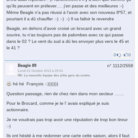
qu'ils peuvent en prélever..... j'en passe et des meilleures :-)
Même Beagle n'a pas réussi à l'avoir avec son nouveau 8*57, et
pourtant il a dû chauffer :-) :-) :-) Il va falloir le revendre
Beagle, en dehors d'avoir croisé un brocard avec un grand
sourire, tu n'as toujours pas de palombes avec ce qui passe
dans le 02 ? Le vent du sud a dû les envoyer plus vers le 45 et
le 41 ?
0
0
Beagle 89
n° 1112/
2558
Lundi 21 Octobre 2013 à 20:51
RE: La nouvelle équipe des p'tits gars du centre.
hé hé François :-)))))))
Question passage, rien de chez rien dans mon secteur ........
Pour le Brocard, comme je te l' avais expliqué je suis
actionnaire.
Je ne voudrais pas trop avoir une réputation de trop bon tireur
:-)
Ils ont hésité à me redonner une carte cette saison, alors il faut