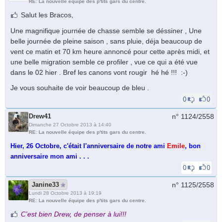
RE: La nouvelle équipe des p'tits gars du centre.
Salut les Bracos,
Une magnifique journée de chasse semble se déssiner , Une
belle journée de pleine saison , sans pluie, déja beaucoup de
vent ce matin et 70 km heure annoncé pour cette après midi, et
une belle migration semble ce profiler , vue ce qui a été vue
dans le 02 hier . Bref les canons vont rougir hé hé !!! :-)
Je vous souhaite de voir beaucoup de bleu .
0
0
Drew41
n° 1124/
2558
Dimanche 27 Octobre 2013 à 14:40
RE: La nouvelle équipe des p'tits gars du centre.
Hier, 26 Octobre, c'était l'anniversaire de notre ami
Emile
, bon
anniversaire mon ami . . .
0
0
Janine33
n° 1125/
2558
Lundi 28 Octobre 2013 à 19:19
RE: La nouvelle équipe des p'tits gars du centre.
C'est bien Drew, de penser à lui!!!