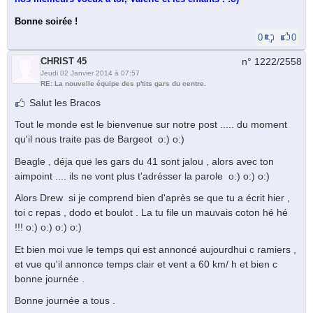
Bonne soirée !
0
0
CHRIST 45
n° 1222/
2558
Jeudi 02 Janvier 2014 à 07:57
RE: La nouvelle équipe des p'tits gars du centre.
Salut les Bracos
Tout le monde est le bienvenue sur notre post ..... du moment
qu'il nous traite pas de Bargeot o:) o:)
Beagle , déja que les gars du 41 sont jalou , alors avec ton
aimpoint .... ils ne vont plus t'adrésser la parole o:) o:) o:)
Alors Drew si je comprend bien d'après se que tu a écrit hier ,
toi c repas , dodo et boulot . La tu file un mauvais coton hé hé
!!! o:) o:) o:) o:)
Et bien moi vue le temps qui est annoncé aujourdhui c ramiers ,
et vue qu'il annonce temps clair et vent a 60 km/ h et bien c
bonne journée .
Bonne journée a tous .