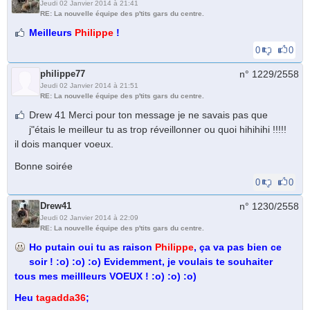
Jeudi 02 Janvier 2014 à 21:41
RE: La nouvelle équipe des p'tits gars du centre.
Meilleurs
Philippe
!
0
0
philippe77
n° 1229/
2558
Jeudi 02 Janvier 2014 à 21:51
RE: La nouvelle équipe des p'tits gars du centre.
Drew 41 Merci pour ton message je ne savais pas que
j"étais le meilleur tu as trop réveillonner ou quoi hihihihi !!!!!
il dois manquer voeux.
Bonne soirée
0
0
Drew41
n° 1230/
2558
Jeudi 02 Janvier 2014 à 22:09
RE: La nouvelle équipe des p'tits gars du centre.
Ho putain oui tu as raison
Philippe
, ça va pas bien ce
soir ! :o) :o) :o) Evidemment, je voulais te souhaiter
tous mes meillleurs VOEUX ! :o) :o) :o)
Heu
tagadda36
;