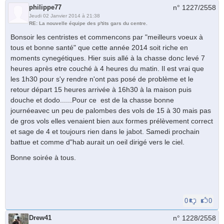
philippe77
n° 1227/
2558
Jeudi 02 Janvier 2014 à 21:38
RE: La nouvelle équipe des p'tits gars du centre.
Bonsoir les centristes et commencons par "meilleurs voeux à
tous et bonne santé" que cette année 2014 soit riche en
moments cynegétiques. Hier suis allé à la chasse donc levé 7
heures après etre couché à 4 heures du matin. Il est vrai que
les 1h30 pour s'y rendre n'ont pas posé de problème et le
retour départ 15 heures arrivée à 16h30 à la maison puis
douche et dodo......Pour ce est de la chasse bonne
journéeavec un peu de palombes des vols de 15 à 30 mais pas
de gros vols elles venaient bien aux formes prélèvement correct
et sage de 4 et toujours rien dans le jabot. Samedi prochain
battue et comme d"hab aurait un oeil dirigé vers le ciel.
Bonne soirée à tous.
0
0
Drew41
n° 1228/
2558