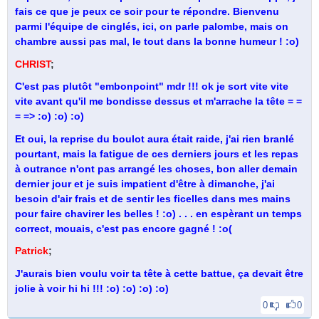
fais ce que je peux ce soir pour te répondre. Bienvenu
parmi l'équipe de cinglés, ici, on parle palombe, mais on
chambre aussi pas mal, le tout dans la bonne humeur ! :o)
CHRIST
;
C'est pas plutôt "embonpoint" mdr !!! ok je sort vite vite
vite avant qu'il me bondisse dessus et m'arrache la tête = =
= => :o) :o) :o)
Et oui, la reprise du boulot aura était raide, j'ai rien branlé
pourtant, mais la fatigue de ces derniers jours et les repas
à outrance n'ont pas arrangé les choses, bon aller demain
dernier jour et je suis impatient d'être à dimanche, j'ai
besoin d'air frais et de sentir les ficelles dans mes mains
pour faire chavirer les belles ! :o) . . . en espèrant un temps
correct, mouais, c'est pas encore gagné ! :o(
Patrick
;
J'aurais bien voulu voir ta tête à cette battue, ça devait être
jolie à voir hi hi !!! :o) :o) :o) :o)
0
0