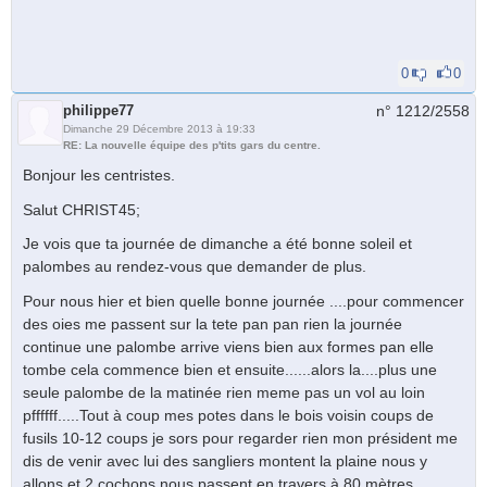
0
0
philippe77
n° 1212/
2558
Dimanche 29 Décembre 2013 à 19:33
RE: La nouvelle équipe des p'tits gars du centre.
Bonjour les centristes.
Salut CHRIST45;
Je vois que ta journée de dimanche a été bonne soleil et
palombes au rendez-vous que demander de plus.
Pour nous hier et bien quelle bonne journée ....pour commencer
des oies me passent sur la tete pan pan rien la journée
continue une palombe arrive viens bien aux formes pan elle
tombe cela commence bien et ensuite......alors la....plus une
seule palombe de la matinée rien meme pas un vol au loin
pffffff.....Tout à coup mes potes dans le bois voisin coups de
fusils 10-12 coups je sors pour regarder rien mon président me
dis de venir avec lui des sangliers montent la plaine nous y
allons et 2 cochons nous passent en travers à 80 mètres