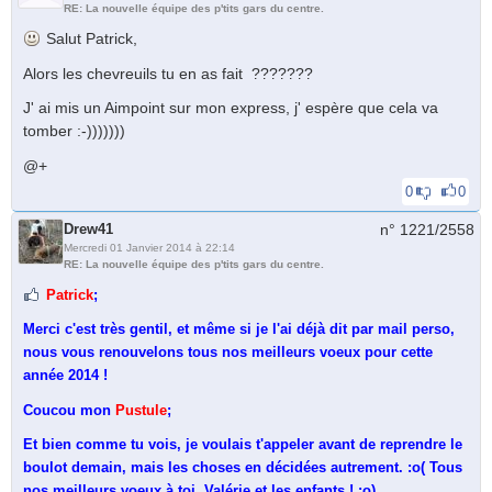
RE: La nouvelle équipe des p'tits gars du centre.
Salut Patrick,
Alors les chevreuils tu en as fait ???????
J' ai mis un Aimpoint sur mon express, j' espère que cela va
tomber :-)))))))
@+
0
0
Drew41
n° 1221/
2558
Mercredi 01 Janvier 2014 à 22:14
RE: La nouvelle équipe des p'tits gars du centre.
Patrick
;
Merci c'est très gentil, et même si je l'ai déjà dit par mail perso,
nous vous renouvelons tous nos meilleurs voeux pour cette
année 2014 !
Coucou mon
Pustule
;
Et bien comme tu vois, je voulais t'appeler avant de reprendre le
boulot demain, mais les choses en décidées autrement. :o( Tous
nos meilleurs voeux à toi, Valérie et les enfants ! :o)