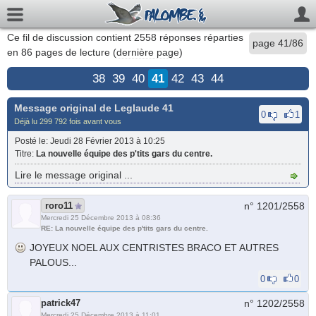
Ce fil de discussion contient
2558
réponses réparties
page 41/86
en 86 pages de lecture (
dernière page
)
38
39
40
41
42
43
44
Message original de
Leglaude 41
0
1
Déjà lu 299 792 fois avant vous
Posté le
: Jeudi 28 Février 2013 à 10:25
Titre
:
La nouvelle équipe des p'tits gars du centre.
Lire le message original ...
roro11
n° 1201/
2558
Mercredi 25 Décembre 2013 à 08:36
RE: La nouvelle équipe des p'tits gars du centre.
JOYEUX NOEL AUX CENTRISTES BRACO ET AUTRES
PALOUS...
0
0
patrick47
n° 1202/
2558
Mercredi 25 Décembre 2013 à 11:01