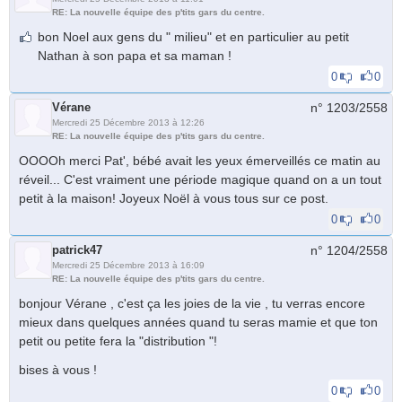
RE: La nouvelle équipe des p'tits gars du centre.
bon Noel aux gens du " milieu" et en particulier au petit
Nathan à son papa et sa maman !
0
0
Vérane
n° 1203/
2558
Mercredi 25 Décembre 2013 à 12:26
RE: La nouvelle équipe des p'tits gars du centre.
OOOOh merci Pat', bébé avait les yeux émerveillés ce matin au
réveil... C'est vraiment une période magique quand on a un tout
petit à la maison! Joyeux Noël à vous tous sur ce post.
0
0
patrick47
n° 1204/
2558
Mercredi 25 Décembre 2013 à 16:09
RE: La nouvelle équipe des p'tits gars du centre.
bonjour Vérane , c'est ça les joies de la vie , tu verras encore
mieux dans quelques années quand tu seras mamie et que ton
petit ou petite fera la "distribution "!
bises à vous !
0
0