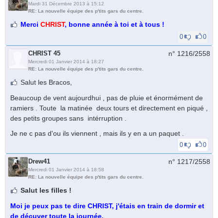
Mardi 31 Décembre 2013 à 15:12
RE: La nouvelle équipe des p'tits gars du centre.
Merci
CHRIST
, bonne année à toi et à tous !
0
0
CHRIST 45
n° 1216/
2558
Mercredi 01 Janvier 2014 à 18:27
RE: La nouvelle équipe des p'tits gars du centre.
Salut les Bracos,
Beaucoup de vent aujourdhui , pas de pluie et énormément de
ramiers . Toute la matinée deux tours et directement en piqué ,
des petits groupes sans intérruption .
Je ne c pas d'ou ils viennent , mais ils y en a un paquet .
0
0
Drew41
n° 1217/
2558
Mercredi 01 Janvier 2014 à 18:58
RE: La nouvelle équipe des p'tits gars du centre.
Salut les filles !
Moi je peux pas te dire CHRIST, j'étais en train de dormir et
de décuver toute la journée.