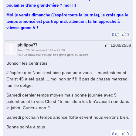
poulailler d'une grand-mère ? mdr !!!
Moi je verais dimanche (j'espère toute la journée), je crois que le
temps annoncé est pas trop mal, attention, la fin approche à
vitesse grand V !
0
0
philippe77
n° 1208/
2558
Jeudi 26 Décembre 2013 à 22:20
RE: La nouvelle équipe des p'tits gars du centre.
Bonsoir les centristes
J'éspère que Noel c'est bien pasé pour vous.... manifestement
Christ 45 a été gaté.....moi non snif !!!!! pas de chasse mercredi
famille oblige.
Samedi dernier temps moyen mais bonne journée avec 5
palombes et tu vois Chirst 45 moi idem les 5 n'avaient rien dans
le jabot. Curieux non ?
Samedi prochain temps anoncé flotte et vent nous verrons bien.
Bonne soirée à tous
0
0