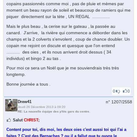
copains passionnés comme moi , pas de pluie et mèmes par
moment un beau rayon de soleil et beaucoup de ramiers qui me
piquer directement sur la tète , UN REGAL ..............
Mais le plus beau , la cerise sur le gateau , la passée au
canard. J'arrive, la rivière qui commence a déborder dans les
champs et la 2 colverts s'envolent , coup de chance doubler. Un
copain me rejoint on discute et quesque que l'on entend
........... des oies , et ils nous arrivent droit dessus ( 34
individus) et bingo 2 au tas .
Pour moi ce sera un Noël que je me souviendrais très très
longtemp.
Bonne journée a tous .
0
0
Drew41
n° 1207/
2558
Jeudi 26 Décembre 2013 à 09:20
RE: La nouvelle équipe des p'tits gars du centre.
Salut
CHRIST
;
Content pour toi, dis moi, les deux oies c'est aussi toi qui l'ai a
faites ? C'est des Bernaches ? ou il a fallut que tu ouvre le