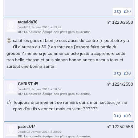
0
0
tagadda36
n° 1223/
2558
Jeudi 02 Janvier 2014 à 13:42
RE: La nouvelle équipe des p'tits gars du centre.
salut les gars et bien je suis aussi du centre :) peut etre y a
t'il d'autres du 36 ? en tout cas j'espere faire partie du
groupe ? meme si je commence uste juste a apprendre cette
tres belle chasse et puis sinnon bonne anees a vous tous et
surtout une bonne sante !
0
0
CHRIST 45
n° 1224/
2558
Jeudi 02 Janvier 2014 à 18:52
RE: La nouvelle équipe des p'tits gars du centre.
Toujours énormement de ramiers dans mon secteur, je ne
cpas d'ou ils viennent mais ca vient ??????
0
0
patrick47
n° 1225/
2558
Jeudi 02 Janvier 2014 à 20:00
RE: La nouvelle équipe des p'tits gars du centre.