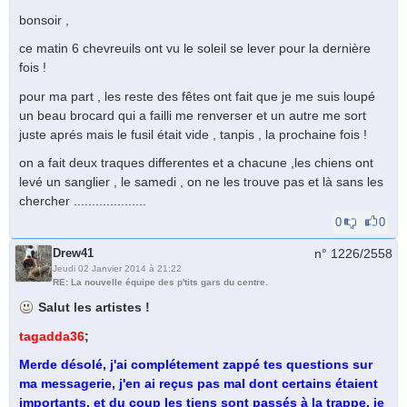
bonsoir ,
ce matin 6 chevreuils ont vu le soleil se lever pour la dernière
fois !
pour ma part , les reste des fêtes ont fait que je me suis loupé
un beau brocard qui a failli me renverser et un autre me sort
juste aprés mais le fusil était vide , tanpis , la prochaine fois !
on a fait deux traques differentes et a chacune ,les chiens ont
levé un sanglier , le samedi , on ne les trouve pas et là sans les
chercher ....................
0
0
Drew41
n° 1226/
2558
Jeudi 02 Janvier 2014 à 21:22
RE: La nouvelle équipe des p'tits gars du centre.
Salut les artistes !
tagadda36
;
Merde désolé, j'ai complétement zappé tes questions sur
ma messagerie, j'en ai reçus pas mal dont certains étaient
importants, et du coup les tiens sont passés à la trappe, je