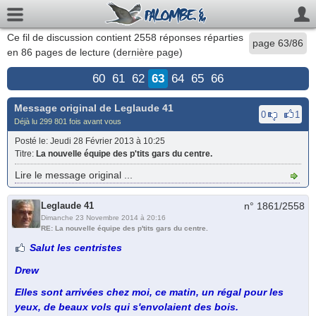
Ce fil de discussion contient
2558
réponses réparties
page 63/86
en 86 pages de lecture (
dernière page
)
60
61
62
63
64
65
66
Message original de
Leglaude 41
0
1
Déjà lu 299 801 fois avant vous
Posté le
: Jeudi 28 Février 2013 à 10:25
Titre
:
La nouvelle équipe des p'tits gars du centre.
Lire le message original ...
Leglaude 41
n° 1861/
2558
Dimanche 23 Novembre 2014 à 20:16
RE: La nouvelle équipe des p'tits gars du centre.
Salut les centristes
Drew
Elles sont arrivées chez moi, ce matin, un régal pour les
yeux, de beaux vols qui s'envolaient des bois.