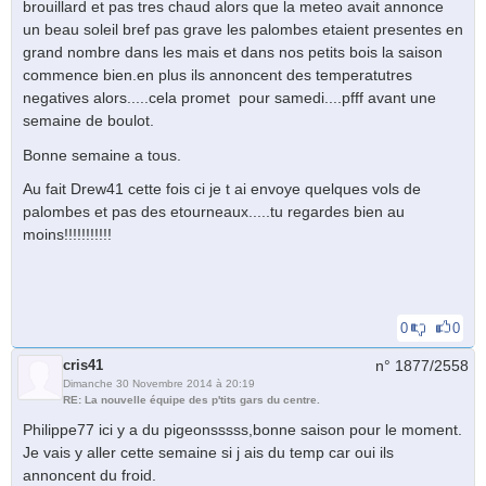
brouillard et pas tres chaud alors que la meteo avait annonce
un beau soleil bref pas grave les palombes etaient presentes en
grand nombre dans les mais et dans nos petits bois la saison
commence bien.en plus ils annoncent des temperatutres
negatives alors.....cela promet pour samedi....pfff avant une
semaine de boulot.
Bonne semaine a tous.
Au fait Drew41 cette fois ci je t ai envoye quelques vols de
palombes et pas des etourneaux.....tu regardes bien au
moins!!!!!!!!!!!
0
0
cris41
n° 1877/
2558
Dimanche 30 Novembre 2014 à 20:19
RE: La nouvelle équipe des p'tits gars du centre.
Philippe77 ici y a du pigeonsssss,bonne saison pour le moment.
Je vais y aller cette semaine si j ais du temp car oui ils
annoncent du froid.