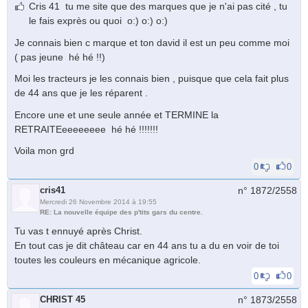
Cris 41 tu me site que des marques que je n'ai pas cité , tu
le fais exprès ou quoi o:) o:) o:)
Je connais bien c marque et ton david il est un peu comme moi
( pas jeune hé hé !!)
Moi les tracteurs je les connais bien , puisque que cela fait plus
de 44 ans que je les réparent .
Encore une et une seule année et TERMINE la
RETRAITEeeeeeeee hé hé !!!!!!!
Voila mon grd
0
0
cris41
n° 1872/
2558
Mercredi 26 Novembre 2014 à 19:55
RE: La nouvelle équipe des p'tits gars du centre.
Tu vas t ennuyé après Christ.
En tout cas je dit château car en 44 ans tu a du en voir de toi
toutes les couleurs en mécanique agricole.
0
0
CHRIST 45
n° 1873/
2558