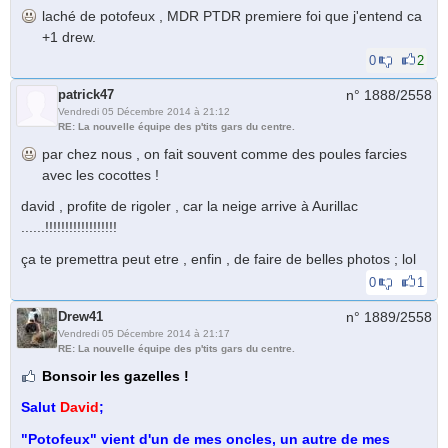
laché de potofeux , MDR PTDR premiere foi que j'entend ca
+1 drew.
0
2
patrick47
n° 1888/
2558
Vendredi 05 Décembre 2014 à 21:12
RE: La nouvelle équipe des p'tits gars du centre.
par chez nous , on fait souvent comme des poules farcies
avec les cocottes !
david , profite de rigoler , car la neige arrive à Aurillac
......!!!!!!!!!!!!!!!!!!
ça te premettra peut etre , enfin , de faire de belles photos ; lol
0
1
Drew41
n° 1889/
2558
Vendredi 05 Décembre 2014 à 21:17
RE: La nouvelle équipe des p'tits gars du centre.
Bonsoir les gazelles !
Salut
David
;
"Potofeux" vient d'un de mes oncles, un autre de mes