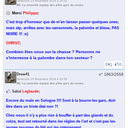
Dimanche 23 Novembre 2014 à 20:25
RE: La nouvelle équipe des p'tits gars du centre.
Merci
Philippe
;
C'est trop d'honneur que de m'en laisser passer quelques unes,
mais stp, arrêtes avec tes sansonnets, la palombe et bleue, PAS
NOIRE !!! :o)
CHRIST
;
Combien êtes vous sur la chasse ? Personne ne
s'interresse à la palombe dans ton secteur ?
0
0
Drew41
n° 1863/
2558
Dimanche 23 Novembre 2014 à 20:34
RE: La nouvelle équipe des p'tits gars du centre.
Salut
Leglaude
;
Encore du maïs en Sologne !!!! Sont à la bourre les gars, doit
être dans un triste état non ?!
Chez nous il n'y a plus rien à bouffer à part des glands et du
colza, tout est retourné dans les règles de l'art et c'est pas les
jeunes pousses de blé qui les interressent.