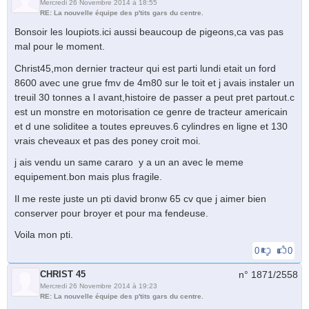
Mercredi 26 Novembre 2014 à 18:55
RE: La nouvelle équipe des p'tits gars du centre.
Bonsoir les loupiots.ici aussi beaucoup de pigeons,ca vas pas
mal pour le moment.
Christ45,mon dernier tracteur qui est parti lundi etait un ford
8600 avec une grue fmv de 4m80 sur le toit et j avais instaler un
treuil 30 tonnes a l avant,histoire de passer a peut pret partout.c
est un monstre en motorisation ce genre de tracteur americain
et d une soliditee a toutes epreuves.6 cylindres en ligne et 130
vrais cheveaux et pas des poney croit moi.
j ais vendu un same cararo y a un an avec le meme
equipement.bon mais plus fragile.
Il me reste juste un pti david bronw 65 cv que j aimer bien
conserver pour broyer et pour ma fendeuse.
Voila mon pti.
0
0
CHRIST 45
n° 1871/
2558
Mercredi 26 Novembre 2014 à 19:23
RE: La nouvelle équipe des p'tits gars du centre.