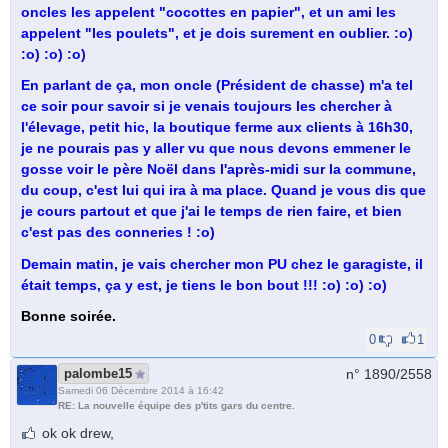
oncles les appelent "cocottes en papier", et un ami les
appelent "les poulets", et je dois surement en oublier. :o)
:o) :o) :o)
En parlant de ça, mon oncle (Président de chasse) m'a tel
ce soir pour savoir si je venais toujours les chercher à
l'élevage, petit hic, la boutique ferme aux clients à 16h30,
je ne pourais pas y aller vu que nous devons emmener le
gosse voir le père Noël dans l'après-midi sur la commune,
du coup, c'est lui qui ira à ma place. Quand je vous dis que
je cours partout et que j'ai le temps de rien faire, et bien
c'est pas des conneries ! :o)
Demain matin, je vais chercher mon PU chez le garagiste, il
était temps, ça y est, je tiens le bon bout !!! :o) :o) :o)
Bonne soirée.
0
1
palombe15
n° 1890/
2558
Samedi 06 Décembre 2014 à 16:42
RE: La nouvelle équipe des p'tits gars du centre.
ok ok drew,