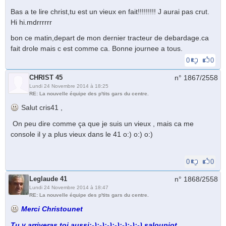
Bas a te lire christ,tu est un vieux en fait!!!!!!!!! J aurai pas crut.
Hi hi.mdrrrrrr
bon ce matin,depart de mon dernier tracteur de debardage.ca
fait drole mais c est comme ca. Bonne journee a tous.
0
0
CHRIST 45
n° 1867/
2558
Lundi 24 Novembre 2014 à 18:25
RE: La nouvelle équipe des p'tits gars du centre.
Salut cris41 ,
On peu dire comme ça que je suis un vieux , mais ca me
console il y a plus vieux dans le 41 o:) o:) o:)
0
0
Leglaude 41
n° 1868/
2558
Lundi 24 Novembre 2014 à 18:47
RE: La nouvelle équipe des p'tits gars du centre.
Merci Christounet
Tu y arriveras toi aussi:-):-):-):-):-):-):-) saloupiot