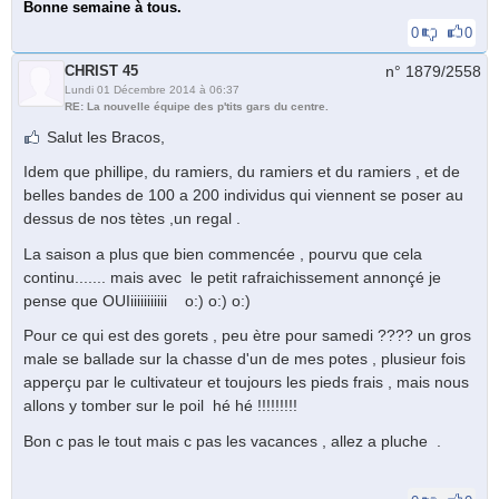
Bonne semaine à tous.
0
0
CHRIST 45
n° 1879/
2558
Lundi 01 Décembre 2014 à 06:37
RE: La nouvelle équipe des p'tits gars du centre.
Salut les Bracos,
Idem que phillipe, du ramiers, du ramiers et du ramiers , et de
belles bandes de 100 a 200 individus qui viennent se poser au
dessus de nos tètes ,un regal .
La saison a plus que bien commencée , pourvu que cela
continu....... mais avec le petit rafraichissement annonçé je
pense que OUIiiiiiiiiiii o:) o:) o:)
Pour ce qui est des gorets , peu ètre pour samedi ???? un gros
male se ballade sur la chasse d'un de mes potes , plusieur fois
apperçu par le cultivateur et toujours les pieds frais , mais nous
allons y tomber sur le poil hé hé !!!!!!!!!
Bon c pas le tout mais c pas les vacances , allez a pluche .