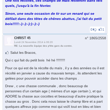
Une fois récoltés, ces champs de maïs resteront dans tels
quels, j'usqu'à la fin février.
Sinon, une seule occasion de tir sur un renard qui se
défilait dans des têtes de chênes abattus, j'ai fait du petit
bois!!!!!:-):-):-):):-):-)
0
1
CHRIST 45
n° 1865/
2558
Lundi 24 Novembre 2014 à 06:20
RE: La nouvelle équipe des p'tits gars du centre.
Salut les Bracos,
Qui c qui fait du petit bois hé hé !!!!!!!!!
Pour ce qui est de la récolte du maïs , il y a des années ou il est
récolté en janvier a cause du mauvais temps , ils attendent les
gelées pour pouvoir accéder dans les champs .
Drew , c une chasse communale , donc beaucoup de
personnes d'un certain age ( mèmes d'un age certain ), et qui
ADORE la chasse aux cocottes et beaucoup d'autre pratique la
chasse au gros . Donc cela nous laisse le champ libre et a part
quelques affreux jojo comme moi qui voiX tout en bleu et bien