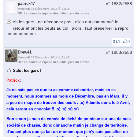
patrick47
n° 1882/
2558
Mercredi 03 Décembre 2014 à 21:15
RE: La nouvelle équipe des p'tits gars du centre.
eh les gars , ne déconnez pas , elles ont commencé le
retour et ont les oeufs au cul , alors , faut préserver la repro
!!!!!!!!!!!!!!!!!!!!!!!!
0
0
Drew41
n° 1883/
2558
Mercredi 03 Décembre 2014 à 21:43
RE: La nouvelle équipe des p'tits gars du centre.
Salut les gars !
Patrick
;
Je ne sais pas ce que tu as comme calendrier, mais en ce
moment, nous sommes au mois de Décembre, pas en Mars, il y
a peu de risque de trouver des oeufs . ;o) Attends donc le 5 Avril,
celà seront en chocolat !! :o) :o) :o) :o)
Bon sinon je suis de corvée de lâché de potofeux sur une de mes
société de chasse, donc dimanche matin je change de territoire,
d'autant plus que ça fait un moment que je n'y suis pas aller, on