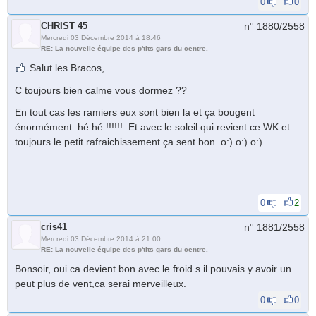
0
0
CHRIST 45
n° 1880/
2558
Mercredi 03 Décembre 2014 à 18:46
RE: La nouvelle équipe des p'tits gars du centre.
Salut les Bracos,
C toujours bien calme vous dormez ??
En tout cas les ramiers eux sont bien la et ça bougent
énormément hé hé !!!!!! Et avec le soleil qui revient ce WK et
toujours le petit rafraichissement ça sent bon o:) o:) o:)
0
2
cris41
n° 1881/
2558
Mercredi 03 Décembre 2014 à 21:00
RE: La nouvelle équipe des p'tits gars du centre.
Bonsoir, oui ca devient bon avec le froid.s il pouvais y avoir un
peut plus de vent,ca serai merveilleux.
0
0