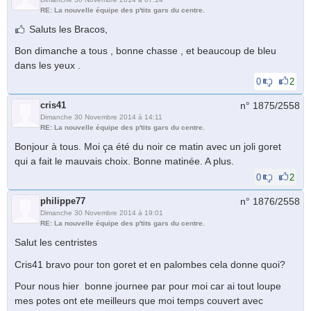
RE: La nouvelle équipe des p'tits gars du centre.
Saluts les Bracos,
Bon dimanche a tous , bonne chasse , et beaucoup de bleu
dans les yeux .
0
2
cris41
n° 1875/
2558
Dimanche 30 Novembre 2014 à 14:11
RE: La nouvelle équipe des p'tits gars du centre.
Bonjour à tous. Moi ça été du noir ce matin avec un joli goret
qui a fait le mauvais choix. Bonne matinée. A plus.
0
2
philippe77
n° 1876/
2558
Dimanche 30 Novembre 2014 à 19:01
RE: La nouvelle équipe des p'tits gars du centre.
Salut les centristes
Cris41 bravo pour ton goret et en palombes cela donne quoi?
Pour nous hier bonne journee par pour moi car ai tout loupe
mes potes ont ete meilleurs que moi temps couvert avec