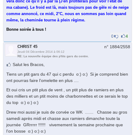
vera donc ce qu'il y a par là (J'en profiterais pour voir l'état de
ma cabane). Le froid est là, mais toujours pas de gèle ni de neige
comme annoncé, ce midi, 2°C, nous en sommes pas loin quand
même, la cheminée tourne à plein règime.
Bonne soirée à tous !
0
4
CHRIST 45
n° 1884/
2558
Jeudi 04 Décembre 2014 à 06:12
RE: La nouvelle équipe des p'tits gars du centre.
Salut les Bracos,
Tiens un ptit gars du 47 qui c perdu o:) o:) Si je comprend bien
ont pourras faire l'omelette en plus ....
Et oui cris un ptit plus de vent , un ptit plus de ramiers en plus
des milliers et un ptit moins de charbonnettes et ce serais le top
du top o:) o:) o:)
Drew moi aussi je suis de corvée ce WK ....... Chasse au gros
samedi après midi et chasse aux ramiers dimanche toute la
journée GRrrrrr !!!!!! vivemement la semaine prochaine que
l'on bosse o:) o:) o:)