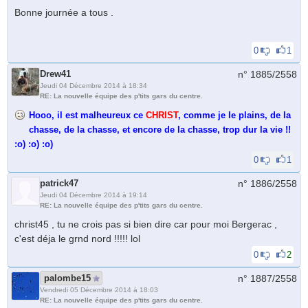
Bonne journée a tous .
0
1
Drew41
n° 1885/
2558
Jeudi 04 Décembre 2014 à 18:34
RE: La nouvelle équipe des p'tits gars du centre.
Hooo, il est malheureux ce
CHRIST
, comme je le plains, de la
chasse, de la chasse, et encore de la chasse, trop dur la vie !!
:o) :o) :o)
0
1
patrick47
n° 1886/
2558
Jeudi 04 Décembre 2014 à 19:14
RE: La nouvelle équipe des p'tits gars du centre.
christ45 , tu ne crois pas si bien dire car pour moi Bergerac ,
c'est déja le grnd nord !!!!! lol
0
2
palombe15
n° 1887/
2558
Vendredi 05 Décembre 2014 à 18:03
RE: La nouvelle équipe des p'tits gars du centre.