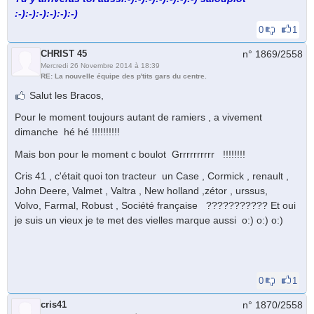
:-):-):-):-):-):-)
0
1
CHRIST 45
n° 1869/
2558
Mercredi 26 Novembre 2014 à 18:39
RE: La nouvelle équipe des p'tits gars du centre.
Salut les Bracos,
Pour le moment toujours autant de ramiers , a vivement
dimanche hé hé !!!!!!!!!!
Mais bon pour le moment c boulot Grrrrrrrrrr !!!!!!!!
Cris 41 , c'était quoi ton tracteur un Case , Cormick , renault ,
John Deere, Valmet , Valtra , New holland ,zétor , urssus,
Volvo, Farmal, Robust , Société française ??????????? Et oui
je suis un vieux je te met des vielles marque aussi o:) o:) o:)
0
1
cris41
n° 1870/
2558