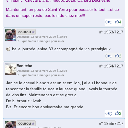
Vin blanc "Cheval Blanc", Médoc 2016, Canard Duchesne
Maintenant, un peu de Saint Yorre pour pousser le tout....et ce
dans un super resto, pas loin de chez moi!!!
0
4
courou
n° 1953/
7217
Dimanche 22 Novembre 2020 à 20:56
RE: que fait tu a manger pour midi
belle journée janine 33 accompagné de vin prestigieux
0
2
Banitcho
n° 1954/
7217
Dimanche 22 Novembre 2020 à 22:35
RE: que fait tu a manger pour midi
Janine le cheval blanc s est un st emilion, j ai eu l honneur de
rencontrer la famille fourcaut.laussac quand j avais la tournée
de vins fins. Maintenant s est se gros c...
De b. Arnault : lvmh....
Biz. Et encore bon anniversaire ma grande.
0
3
courou
n° 1955/
7217