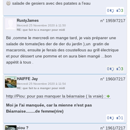
salade de gesiers avec des patates a l'eau
0
3
RustyJames
n° 1959/
7217
Mercredi 25 Novembre 2020 à 11:50
RE: que fait tu a manger pour midi
Bé ,comme le mercredi on mange tard, je vais préparer une
salade de tomate(les der de der du jardin ),un gratin de
macaronis, ensuite je ferais des coustellous au grill électrique
et pour déssert une pomme et on aura bien mangé ...bon
appétit à tous .
0
3
HAIFFE Jay
n° 1960/
7217
Mercredi 25 Novembre 2020 à 11:54
RE: que fait tu a manger pour midi
http://Piou: pour pas manquer la béarnaise ( la vraie) :
Moi je l'ai manquée, car la mienne n'est pas
Béarnaise........de femme(rire)
0
1
piou ?
n° 1961/
7217