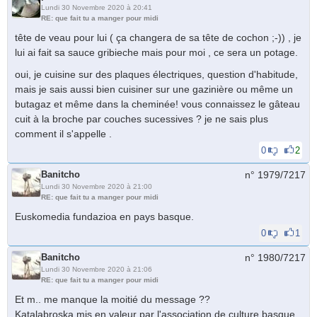
Lundi 30 Novembre 2020 à 20:41
RE: que fait tu a manger pour midi
tête de veau pour lui ( ça changera de sa tête de cochon ;-)) , je
lui ai fait sa sauce gribieche mais pour moi , ce sera un potage.
oui, je cuisine sur des plaques électriques, question d'habitude,
mais je sais aussi bien cuisiner sur une gazinière ou même un
butagaz et même dans la cheminée! vous connaissez le gâteau
cuit à la broche par couches sucessives ? je ne sais plus
comment il s'appelle .
0
2
Banitcho
n° 1979/
7217
Lundi 30 Novembre 2020 à 21:00
RE: que fait tu a manger pour midi
Euskomedia fundazioa en pays basque.
0
1
Banitcho
n° 1980/
7217
Lundi 30 Novembre 2020 à 21:06
RE: que fait tu a manger pour midi
Et m.. me manque la moitié du message ??
Katalabroska mis en valeur par l'association de culture basque