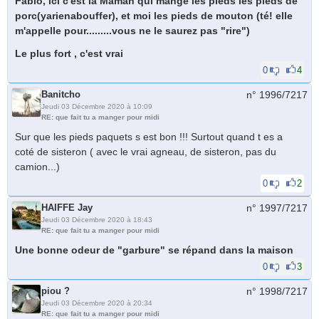
Fabio, ici c'est la Maman qui mange les pieds les pieds de
porc(yarienabouffer), et moi les pieds de mouton (té! elle
m'appelle pour.........vous ne le saurez pas "rire")
Le plus fort , c'est vrai
0
4
Banitcho
n° 1996/
7217
Jeudi 03 Décembre 2020 à 10:09
RE: que fait tu a manger pour midi
Sur que les pieds paquets s est bon !!! Surtout quand t es a
coté de sisteron ( avec le vrai agneau, de sisteron, pas du
camion...)
0
2
HAIFFE Jay
n° 1997/
7217
Jeudi 03 Décembre 2020 à 18:43
RE: que fait tu a manger pour midi
Une bonne odeur de "garbure" se répand dans la maison
0
3
piou ?
n° 1998/
7217
Jeudi 03 Décembre 2020 à 20:34
RE: que fait tu a manger pour midi