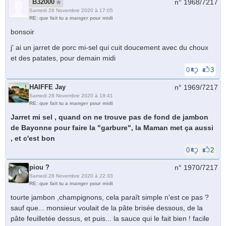
B32000
n° 1968/
7217
Samedi 28 Novembre 2020 à 17:05
RE: que fait tu a manger pour midi
bonsoir
j' ai un jarret de porc mi-sel qui cuit doucement avec du choux
et des patates, pour demain midi
0
3
HAIFFE Jay
n° 1969/
7217
Samedi 28 Novembre 2020 à 18:41
RE: que fait tu a manger pour midi
Jarret mi sel , quand on ne trouve pas de fond de jambon
de Bayonne pour faire la "garbure", la Maman met ça aussi
, et c'est bon
0
2
piou ?
n° 1970/
7217
Samedi 28 Novembre 2020 à 22:33
RE: que fait tu a manger pour midi
tourte jambon ,champignons, cela paraît simple n'est ce pas ?
sauf que... monsieur voulait de la pâte brisée dessous, de la
pâte feuilletée dessus, et puis... la sauce qui le fait bien ! facile