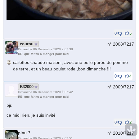
0
5
courou
n° 2008/
7217
Dimanche 06 Décembre 2020 à 07:38
RE: que fait tu a manger pour midi
cailettes chaude maison , avec une belle purée de pomme
de terre, et un beau poulet rotie ,bon dimanche !!!
0
4
B32000
n° 2009/
7217
Dimanche 06 Décembre 2020 à 07:42
RE: que fait tu a manger pour midi
bjr,
ce midi rien, je suis invité
0
2
piou ?
n° 2010/
7217
Dimanche 06 Décembre 2020 à 07:51