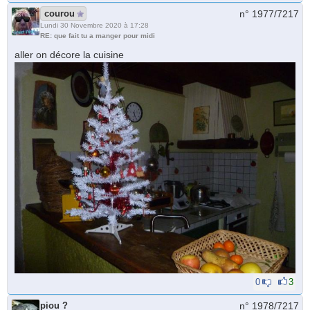
courou
n° 1977/
7217
Lundi 30 Novembre 2020 à 17:28
RE: que fait tu a manger pour midi
aller on décore la cuisine
0
3
piou ?
n° 1978/
7217