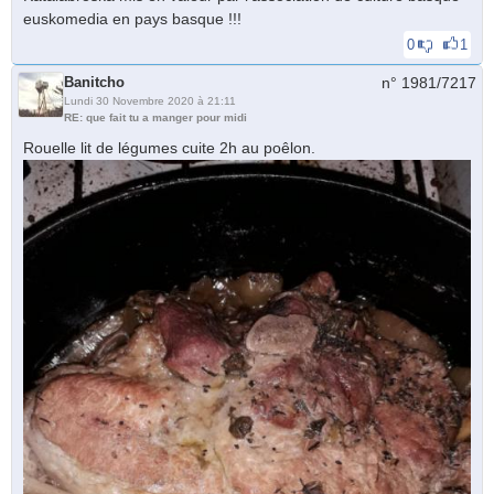
euskomedia en pays basque !!!
0
1
Banitcho
n° 1981/
7217
Lundi 30 Novembre 2020 à 21:11
RE: que fait tu a manger pour midi
Rouelle lit de légumes cuite 2h au poêlon.