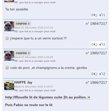
RE: que fait tu a manger pour midi
Ta ton assiette.
0
1
courou
n° 1984/
7217
Mardi 01 Décembre 2020 à 07:51
RE: que fait tu a manger pour midi
j'espere que tu a un verre surtout !!!
0
2
courou
n° 1985/
7217
Mardi 01 Décembre 2020 à 09:29
RE: que fait tu a manger pour midi
cote de porc ,et champignons a la creme, giroles
0
2
HAIFFE Jay
n° 1986/
7217
Mardi 01 Décembre 2020 à 09:37
RE: que fait tu a manger pour midi
http://Rouelle lit de légumes cuite 2h au poêlon.
Puis Fabio se roule sur le lit