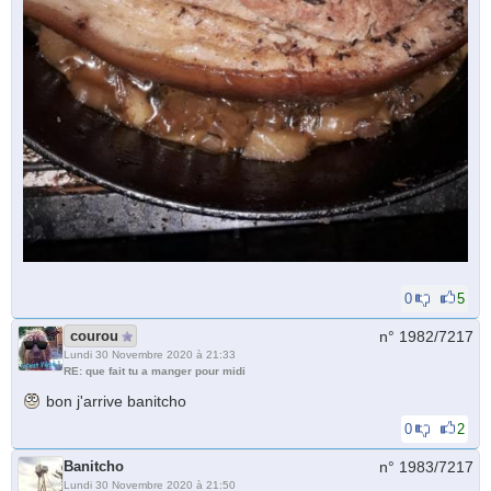
0
5
courou
n° 1982/
7217
Lundi 30 Novembre 2020 à 21:33
RE: que fait tu a manger pour midi
bon j'arrive banitcho
0
2
Banitcho
n° 1983/
7217
Lundi 30 Novembre 2020 à 21:50