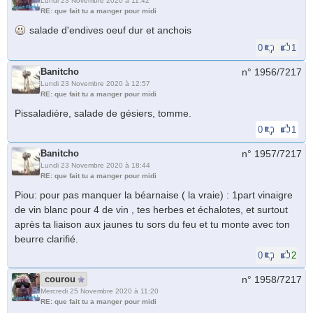
Lundi 23 Novembre 2020 à 11:42
RE: que fait tu a manger pour midi
salade d'endives oeuf dur et anchois
0
1
Banitcho
n° 1956/
7217
Lundi 23 Novembre 2020 à 12:57
RE: que fait tu a manger pour midi
Pissaladière, salade de gésiers, tomme.
0
1
Banitcho
n° 1957/
7217
Lundi 23 Novembre 2020 à 18:44
RE: que fait tu a manger pour midi
Piou: pour pas manquer la béarnaise ( la vraie) : 1part vinaigre
de vin blanc pour 4 de vin , tes herbes et échalotes, et surtout
après ta liaison aux jaunes tu sors du feu et tu monte avec ton
beurre clarifié.
0
2
courou
n° 1958/
7217
Mercredi 25 Novembre 2020 à 11:20
RE: que fait tu a manger pour midi