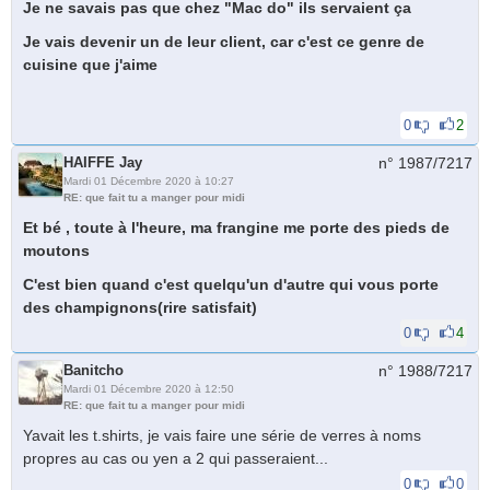
Je ne savais pas que chez "Mac do" ils servaient ça
Je vais devenir un de leur client, car c'est ce genre de
cuisine que j'aime
0
2
HAIFFE Jay
n° 1987/
7217
Mardi 01 Décembre 2020 à 10:27
RE: que fait tu a manger pour midi
Et bé , toute à l'heure, ma frangine me porte des pieds de
moutons
C'est bien quand c'est quelqu'un d'autre qui vous porte
des champignons(rire satisfait)
0
4
Banitcho
n° 1988/
7217
Mardi 01 Décembre 2020 à 12:50
RE: que fait tu a manger pour midi
Yavait les t.shirts, je vais faire une série de verres à noms
propres au cas ou yen a 2 qui passeraient...
0
0