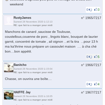
weekend
0
3
RustyJames
n° 1965/
7217
Samedi 28 Novembre 2020 à 12:13
RE: que fait tu a manger pour midi
Manchons de canard ,saucisse de Toulouse,
coustellous,couenne de porc , lingots blanc, bouquet de laurier
garnit, concentré de tomate , ail oignon ...et fa tira ...pour 13 h
ma ka'thrine nous prépare un cassoulet maison .... à cha ché
bon....bon appétit.
0
5
Banitcho
n° 1966/
7217
Samedi 28 Novembre 2020 à 15:04
RE: que fait tu a manger pour midi
Chasse, on ouvrira une boîte....
0
4
HAIFFE Jay
n° 1967/
7217
Samedi 28 Novembre 2020 à 16:05
RE: que fait tu a manger pour midi