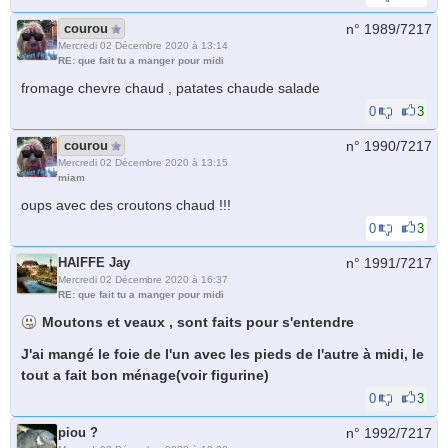
courou
n° 1989/
7217
Mercredi 02 Décembre 2020 à 13:14
RE: que fait tu a manger pour midi
fromage chevre chaud , patates chaude salade
0
3
courou
n° 1990/
7217
Mercredi 02 Décembre 2020 à 13:15
miam
oups avec des croutons chaud !!!
0
3
HAIFFE Jay
n° 1991/
7217
Mercredi 02 Décembre 2020 à 16:37
RE: que fait tu a manger pour midi
Moutons et veaux , sont faits pour s'entendre
J'ai mangé le foie de l'un avec les pieds de l'autre à midi, le
tout a fait bon ménage(voir figurine)
0
3
piou ?
n° 1992/
7217