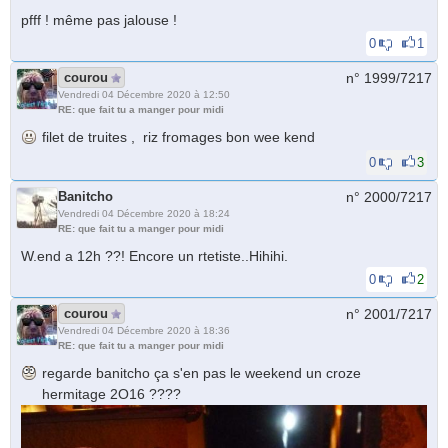
pfff ! même pas jalouse !
0
1
courou
n° 1999/
7217
Vendredi 04 Décembre 2020 à 12:50
RE: que fait tu a manger pour midi
filet de truites , riz fromages bon wee kend
0
3
Banitcho
n° 2000/
7217
Vendredi 04 Décembre 2020 à 18:24
RE: que fait tu a manger pour midi
W.end a 12h ??! Encore un rtetiste..Hihihi.
0
2
courou
n° 2001/
7217
Vendredi 04 Décembre 2020 à 18:36
RE: que fait tu a manger pour midi
regarde banitcho ça s'en pas le weekend un croze
hermitage 2O16 ????