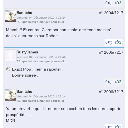
0
3
Banitcho
n° 2004/
7217
Vendredi 04 Décembre 2020 à 21:24
RE: que fait tu a manger pour midi
Mmmh !! Et courou Clermont bon choix: ancienne maison"
delas" a tournons sur Rhône.
0
3
RustyJames
n° 2005/
7217
Vendredi 04 Décembre 2020 à 21:46
RE: que fait tu a manger pour midi
Exact Piou ...rien à rajouter .
Bonne soirée .
0
2
Banitcho
n° 2006/
7217
Vendredi 04 Décembre 2020 à 22:14
RE: que fait tu a manger pour midi
Ya un proverbe qui dit: nourrir son cochon tous les ours apporte
prospérité !.......
MDR
0
3