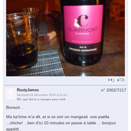
0
3
RustyJames
n° 2002/
7217
Vendredi 04 Décembre 2020 à 21:01
RE: que fait tu a manger pour midi
Bonsoir ..
Ma ka'trine m'a dit, et si ce soir on mangeait une paëlla
...chiche! ...ben d'ici 10 minutes on passe à table ... bonjour
appétit .