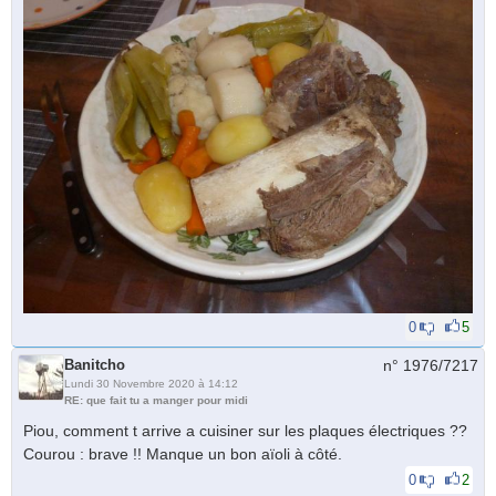
0
5
Banitcho
n° 1976/
7217
Lundi 30 Novembre 2020 à 14:12
RE: que fait tu a manger pour midi
Piou, comment t arrive a cuisiner sur les plaques électriques ??
Courou : brave !! Manque un bon aïoli à côté.
0
2