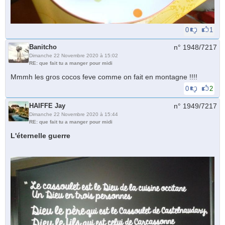
0
1
Banitcho
n° 1948/
7217
Dimanche 22 Novembre 2020 à 15:02
RE: que fait tu a manger pour midi
Mmmh les gros cocos feve comme on fait en montagne !!!!
0
2
HAIFFE Jay
n° 1949/
7217
Dimanche 22 Novembre 2020 à 15:44
RE: que fait tu a manger pour midi
L'éternelle guerre