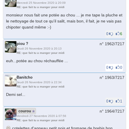
Mercredi 25 Novembre 2020 à 20:09
RE: que fait tu a manger pour midi
monsieur nous fait une potée au chou ... je me tape la pluche et
le nettoyage de tout ce qu'il salit, mais bon, il fait, je ne vais pas
chipoter quand même :-)
0
6
piou ?
n° 1962/
7217
Jeudi 26 Novembre 2020 à 20:13
RE: que fait tu a manger pour midi
euh...potée au chou réchauffée ...
0
0
Banitcho
n° 1963/
7217
Jeudi 26 Novembre 2020 à 22:34
RE: que fait tu a manger pour midi
Demi sel...
0
1
courou
n° 1964/
7217
Vendredi 27 Novembre 2020 à 07:56
RE: que fait tu a manger pour midi
cotelettes d'agneau petit pois et fromage de brebis bon