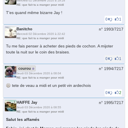
Mercredi 02 Décembre 2020 à 19:28
RE: que fait tu a manger pour midi
T'es quand même bizarre Jay !
0
1
Banitcho
n° 1993/
7217
Mercredi 02 Décembre 2020 à 22:42
RE: que fait tu a manger pour midi
Tu me fais penser à acheter des pieds de cochon. A mijoter
toute la nuit sur le coin des braises.
0
1
courou
n° 1994/
7217
Jeudi 03 Décembre 2020 à 08:04
RE: que fait tu a manger pour midi
tete de veau a midi et un petit vin ardechois
0
2
HAIFFE Jay
n° 1995/
7217
Jeudi 03 Décembre 2020 à 08:55
RE: que fait tu a manger pour midi
Salut les affamés