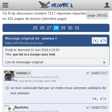
Ce fil de discussion contient
7217
réponses réparties
page 28/101
en 101 pages de lecture (
dernière page
)
25
26
27
28
29
30
31
Message original de
courou
2
5
Déjà lu 404 654 fois avant vous
Posté le
: Mercredi 13 Juin 2018 à 10:55
Titre
:
que fait tu a manger pour midi
Lire le message original ...
courou
n° 1945/
7217
Dimanche 22 Novembre 2020 à 08:25
RE: que fait tu a manger pour midi
un bon cassoulet fait par un resto nous sommes solidaire de
nos artisant
0
3
Banitcho
n° 1946/
7217
Dimanche 22 Novembre 2020 à 12:19